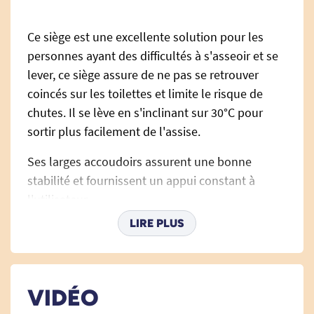
Ce siège est une excellente solution pour les
personnes ayant des difficultés à s'asseoir et se
lever, ce siège assure de ne pas se retrouver
coincés sur les toilettes et limite le risque de
chutes. Il se lève en s'inclinant sur 30°C pour
sortir plus facilement de l'assise.
Ses larges accoudoirs assurent une bonne
stabilité et fournissent un appui constant à
l'utilisateur.
LIRE PLUS
Il s'actionne facilement en appuyant sur le
bouton situé au bout de la poignée droite. Il
s'alimente sur prise secteur grâce à un câble de
3 m.
VIDÉO