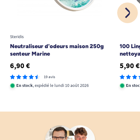
Steridis
Neutraliseur d'odeurs maison 250g
100 Lin
senteur Marine
nettoy
6,90 €
5,90 €
19 avis
En stock
, expédié le lundi 10 août 2026
En sto