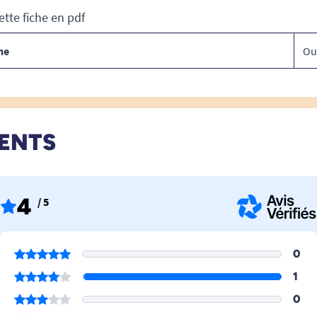
ette fiche en pdf
ne
Ou
IENTS
4
/ 5
0
1
0