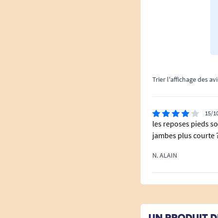
Trier l'affichage des avi
15/1
les reposes pieds so
jambes plus courte 
N. ALAIN
UN PRODUIT D