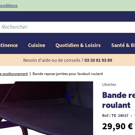
conditions
-10%
avec le code
ntinence
Cuisine
Quotidien & Loisirs
Santé & B
Besoin d'aide ou de conseils ?
03 20 81 93 89
de positionnement
Bande repose-jambes pour fauteuil roulant
Ubiotex
Bande r
roulant
Ref : TE-24037
•
29,90 €