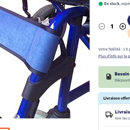
En stock
, expé
-
+
Quantité
Votre fidélité : 1 
Plus d'info sur le
Besoin 
Découvri
Livraison offer
Livrais
Voir les