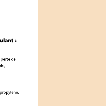
ulant :
 perte de
le,
ypropylène.