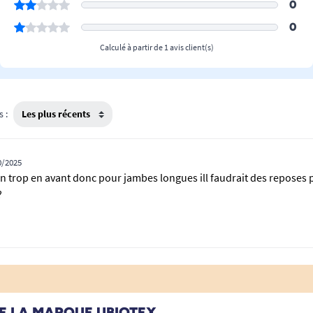
0
0
Calculé à partir de 1 avis client(s)
s :
0/2025
n trop en avant donc pour jambes longues ill faudrait des reposes 
?
E LA MARQUE UBIOTEX