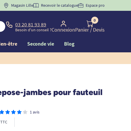
 "
BIENVENUE
Magasin Lille
" pour
la 1ère commande d'incontinence
Recevoir le catalogue
Espace pro
0
03 20 81 93 89
Connexion
Panier
/ Devis
Besoin d'un conseil ?
ien-être
Seconde vie
Blog
epose-jambes pour fauteuil
1 avis
TTC