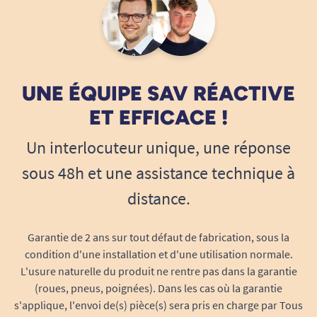
Aucune sensation d’humidité prolongée
grâce au cœur super-absorbant.
Des technologies innovantes pour plus
de sérénité
Fresh Odour Control – discrétion assurée à
UNE ÉQUIPE SAV RÉACTIVE
chaque instant
ET EFFICACE !
La technologie
Fresh Odour Control
agit de
façon continue pour neutraliser le
Un interlocuteur unique, une réponse
développement des bactéries responsables des
sous 48h et une assistance technique à
odeurs désagréables, offrant ainsi une
sécurité
distance.
anti-odeurs
toute la journée. Restez serein en
toutes circonstances, même après plusieurs
heures de port.
Garantie de 2 ans sur tout défaut de fabrication, sous la
condition d'une installation et d'une utilisation normale.
AbsorbTech™ – absorption maximale au
L'usure naturelle du produit ne rentre pas dans la garantie
centre
(roues, pneus, poignées). Dans les cas où la garantie
La protection TENA Men Niveau 3 bénéficie de la
s'applique, l'envoi de(s) pièce(s) sera pris en charge par Tous