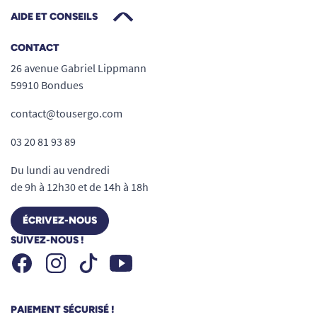
de rupture.
AIDE ET CONSEILS
La protection peut être utilisée avec vos sous-
vêtements habituels grâce à un
adhésif de
CONTACT
maintien efficace
qui la fixe en douceur, évitant
26 avenue Gabriel Lippmann
tout glissement lors des déplacements.
59910 Bondues
contact@tousergo.com
03 20 81 93 89
Du lundi au vendredi
de 9h à 12h30 et de 14h à 18h
Un produit fiable et testé
dermatologiquement
ÉCRIVEZ-NOUS
Testé dermatologiquement
: conçu pour
SUIVEZ-NOUS !
minimiser les risques d’allergie ou
Facebook
Instagram
Youtube
Tiktok
d’irritation.
Sans latex
pour une tolérance maximale y
PAIEMENT SÉCURISÉ !
compris chez les personnes sensibles.