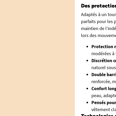
Des protectio
Adaptés à un tour 
parfaits pour les 
maintien de l’ind
lors des mouveme
Protection 
modérées à f
Discrétion c
naturel sous
Double barri
renforcée, 
Confort lon
peau, adapt
Pensés pour
vêtement cl
Technologies 