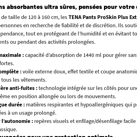
ns absorbantes ultra sûres, pensées pour votre
de taille de 120 à 160 cm, les
TENA Pants ProSkin Plus Ext
personnes en recherche de fiabilité et de discrétion. Ils sout
épendance, tout en protégeant de l’humidité et en évitant 
nts ou pendant des activités prolongées.
maximale :
capacité d’absorption de 1440 ml pour gérer sans 
ortes.
omplète :
voile externe doux, effet textile et coupe anatom
 tous les vêtements.
ère anti-fuites :
technologie intégrée sur les côtés pour un
même en position allongée ou lors de mouvements.
gue durée :
matières respirantes et hypoallergéniques qui p
ées à un usage prolongé.
 l’autonomie :
repères visuels et enfilage/désenfilage faci
assique.
avancées pour une protection optimale