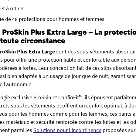
 et à retirer
e de 48 protections pour hommes et femmes
ProSkin Plus Extra Large – La protectio
 toute circonstance
roSkin Plus Extra Large
sont des sous-vêtements absorban
s pour offrir une protection fiable et confortable aux perso
odérées à fortes. Leur conception fait de ces slips absorban
si bien adaptée à un usage de jour que de nuit, garantissan
de l’autonomie.
logie exclusive ProSkin et ConfioFit™, ils épousent parfaite
screts sous les vêtements et offrent un confort optimal, à 
vus pour les hommes comme pour les femmes, ces pants al
s matériaux et sécurité renforcée contre les fuites et les o
ement parmi les
Solutions pour l'incontinence
proposées sur 