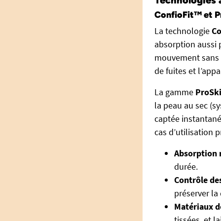
ConfioFit™ et Pr
La technologie
Co
absorption aussi 
mouvement sans pr
de fuites et l’app
La gamme
ProSk
la peau au sec (s
captée instantané
cas d’utilisation 
Absorption r
durée.
Contrôle des
préserver la 
Matériaux do
tissées, et l