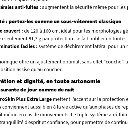
érales anti-fuites :
augmentent la sécurité même pour les 
rté : portez-les comme un sous-vêtement classique
e couvert :
de 120 à 160 cm, idéal pour les morphologies g
 :
seulement 81,7 g par protection, se fait oublier en toutes
mination faciles :
système de déchirement latéral pour un re
nomique offre un ajustement optimal, sans effet “couche”, 
position assise qu’au coucher.
rétion et dignité, en toute autonomie
ssurante de jour comme de nuit
roSkin Plus Extra Large
mettent l’accent sur la protection e
s conviennent aussi bien à la vie active qu’aux phases de re
it même en cas de mouvements. Le triple système anti-fuite
ranquillité d’esprit et confiance, pour permettre de continu