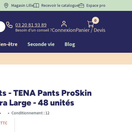
 "
BIENVENUE
Magasin Lille
" pour
la 1ère commande d'incontinence
Recevoir le catalogue
Espace pro
0
03 20 81 93 89
Connexion
Panier
/ Devis
Besoin d'un conseil ?
ien-être
Seconde vie
Blog
ts - TENA Pants ProSkin
ra Large - 48 unités
•
•
Conditionnement : 12
TTC