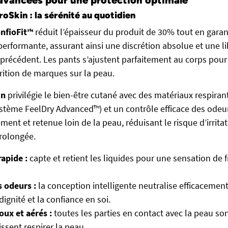
oSkin : la sérénité au quotidien
nfioFit™
réduit l’épaisseur du produit de 30% tout en gara
performante, assurant ainsi une discrétion absolue et une li
écédent. Les pants s’ajustent parfaitement au corps pour é
arition de marques sur la peau.
in
privilégie le bien-être cutané avec des matériaux respiran
ystème FeelDry Advanced™) et un contrôle efficace des odeur
ment et retenue loin de la peau, réduisant le risque d’irrit
prolongée.
apide :
capte et retient les liquides pour une sensation de 
 odeurs :
la conception intelligente neutralise efficacemen
dignité et la confiance en soi.
ux et aérés :
toutes les parties en contact avec la peau so
aissent respirer la peau.