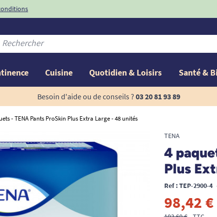
conditions
-10%
avec le code
ntinence
Cuisine
Quotidien & Loisirs
Santé & B
Besoin d'aide ou de conseils ?
03 20 81 93 89
uets - TENA Pants ProSkin Plus Extra Large - 48 unités
TENA
4 paque
Plus Ext
Ref : TEP-2900-4
98,42 €
103,60 €
TTC