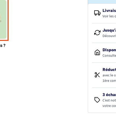
Livrais
Voir les
Jusqu’
Découvri
Dispon
Consulte
Réduct
avec le 
1ère co
3 écha
C’est no
votre co