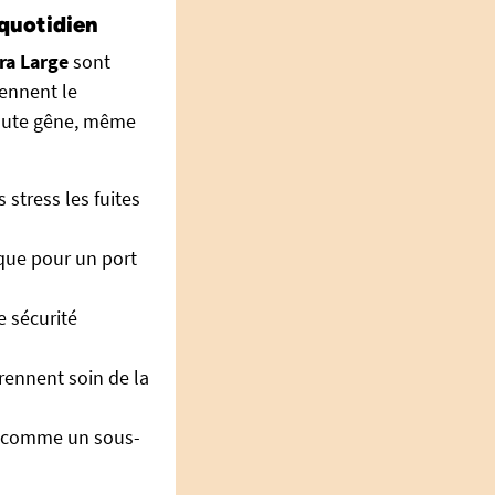
 quotidien
ra Large
sont
iennent le
toute gêne, même
stress les fuites
ique pour un port
e sécurité
rennent soin de la
le comme un sous-