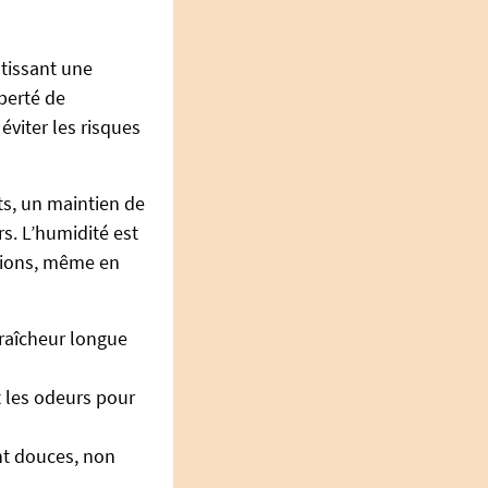
ntissant une
berté de
viter les risques
ts, un maintien de
s. L’humidité est
ations, même en
fraîcheur longue
t les odeurs pour
nt douces, non