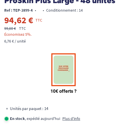
ProSkin Plus Large - 48 unités
Ref : TEP-2899-4
•
•
Conditionnement : 14
94,62 €
TTC
99,60 €
TTC
Économisez 5%.
6,76 € / unité
Unités par paquet : 14
En stock
, expédié aujourd'hui
Plus d'info