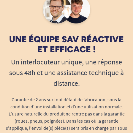
cœur absorbant pour capturer
immédiatement l’humidité et neutraliser
les odeurs, même lors de mouvements
répétés ou de longues périodes
d’utilisation.
UNE ÉQUIPE SAV RÉACTIVE
Zone d’absorption ciblée :
un matelas
ET EFFICACE !
ultra-efficace positionné à l’avant, pour
apporter une sécurité renforcée également
Un interlocuteur unique, une réponse
en position assise ou allongée.
sous 48h et une assistance technique à
Barrières intégrales anti-fuites
: double
système autour de l’entrejambe pour éviter
distance.
toute fuite latérale et renforcer la sensation
de sécurité à chaque instant.
Garantie de 2 ans sur tout défaut de fabrication, sous la
Discrétion et bien-être : le sous-
condition d'une installation et d'une utilisation normale.
vêtement pensé pour l’autonomie
L'usure naturelle du produit ne rentre pas dans la garantie
Avec TENA Pants ProSkin Plus Large, bénéficiez
(roues, pneus, poignées). Dans les cas où la garantie
s'applique, l'envoi de(s) pièce(s) sera pris en charge par Tous
d’un change aussi simple à enfiler qu’un sous-