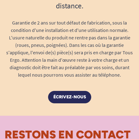
Poids du produit : 78 g (par protection)
distance.
Nombre de pièces par sachet : 14 (soit 8
paquets / 96 unités)
Garantie de 2 ans sur tout défaut de fabrication, sous la
Dimensions : 870 x 810 mm – pour un tour
condition d'une installation et d'une utilisation normale.
de taille de 100 à 135 cm
L'usure naturelle du produit ne rentre pas dans la garantie
Conception unisexe : convient aux femmes
(roues, pneus, poignées). Dans les cas où la garantie
et aux hommes
s'applique, l'envoi de(s) pièce(s) sera pris en charge par Tous
Ergo. Attention la main d'œuvre reste à votre charge et un
Facile à enlever grâce aux coutures
diagnostic doit être fait au préalable par vos soins, durant
latérales déchirables : pratique et
lequel nous pourrons vous assister au téléphone.
hygiénique au moment du change
Matériaux soigneusement sélectionnés
Voile interne en polypropylène
ÉCRIVEZ-NOUS
spunbonded, ultra-doux et non irritant
Double matelas absorbant à base de pulpe
et SAP : absorbe rapidement l’urine pour un
effet garde-au-sec immédiat
RESTONS EN CONTACT
Film extérieur thermobonded et