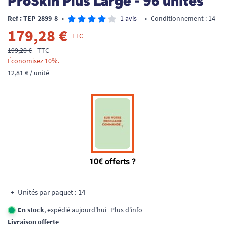
ProSkin Plus Large - 96 unités
Ref : TEP-2899-8
•
1 avis
•
Conditionnement : 14
179,28 €
TTC
199,20 €
TTC
Économisez 10%.
12,81 € / unité
Unités par paquet : 14
En stock
, expédié aujourd'hui
Plus d'info
Livraison offerte