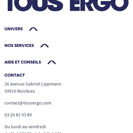
Idéal pour les aidants et professionnels de
santé, pour un change facile et rapide
Pant pouvant être changé debout ou
allongé, selon niveau d’autonomie
UNIVERS
NOS SERVICES
AIDE ET CONSEILS
Conseils d’utilisation & astuces pour choisir
CONTACT
la bonne taille
26 avenue Gabriel Lippmann
Pour garantir une efficacité optimale, il est
59910 Bondues
essentiel de sélectionner la taille adaptée à
contact@tousergo.com
votre morphologie.
Pensez à mesurer le tour de
taille de l’utilisateur
(large : 100 à 135 cm). Pour
03 20 81 93 89
découvrir la gamme complète des tailles et
Du lundi au vendredi
niveaux d’absorption, l’équipe Tous ergo est à