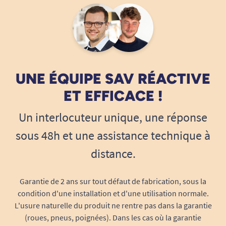
solution de protection qui respecte discrétion,
autonomie et dignité :
Pose simple et intuitive
grâce au design
« S’enfile et s’enlève comme un sous-
vêtement classique ». La déchirure latérale
UNE ÉQUIPE SAV RÉACTIVE
permet un retrait facile et rapide en cas de
ET EFFICACE !
besoin.
Maintien parfait
même en mouvement
Un interlocuteur unique, une réponse
(assis, debout, allongé, lors d’un transfert
sous 48h et une assistance technique à
ou d’une marche), grâce à l’élasticité de la
ceinture et la coupe anatomique.
distance.
Confort thermique
: la matière laisse
respirer la peau et évite la sensation
Garantie de 2 ans sur tout défaut de fabrication, sous la
d’humidité, réduisant les risques de
condition d'une installation et d'une utilisation normale.
macération et d’irritation.
L'usure naturelle du produit ne rentre pas dans la garantie
Technologie d’absorption avancée pour une
(roues, pneus, poignées). Dans les cas où la garantie