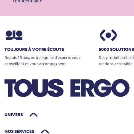
confidentialité
.
Une composition respectueuse de la peau
Voile interne doux en
polypropylène
spunbonded
: contact agréable avec
l’épiderme, minimise les frottements.
Film extérieur non-tissé
thermobonded et
spunbonded
: look textile, sensation
TOUJOURS À VOTRE ÉCOUTE
6000 SOLUTION
souple et anti-bruit.
Depuis 15 ans, notre équipe d’experts vous
Des produits sélect
Pulpes et SAP
(dans l’absorbant) :
conseillent et vous accompagnent
rendons accessible 
technologie de haut niveau pour garantir
l’absorption rapide et la rétention des
liquides.
Produit testé dermatologiquement pour
une tolérance cutanée optimale.
Dimensions, taille et capacité
UNIVERS
Dimensions d’une protection : 870 mm
(longueur) x 810 mm (largeur).
NOS SERVICES