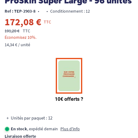
ProSkin Super Large - 96 unités
Ref : TEP-2903-8
•
•
Conditionnement : 12
172,08 €
TTC
191,20 €
TTC
Économisez 10%.
14,34 € / unité
Unités par paquet : 12
En stock
, expédié demain
Plus d'info
Livraison offerte