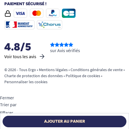
PAIEMENT SÉCURISÉ !
Enfilez-la comme un sous-vêtement classique,
ajustez-la à la taille.
Pour le retrait, déchirez simplement les coutures
latérales.
Jetez la protection usagée et lavez-vous les
mains.
4.8/5
sur Avis vérifiés
Voir tous les avis
© 2026 - Tous Ergo •
Mentions légales
•
Conditions générales de vente
•
Charte de protection des données
•
Politique de cookies
•
Personnaliser les cookies
Pourquoi choisir le lot 8 paquets TENA
Pants ProSkin Super Large ?
Fermer
Une tranquillité de plusieurs semaines
Trier par
grâce à ce kit de 96 protections, parfait
Effacer
Appliquer
pour bâtir ou renouveler son stock.
AJOUTER AU PANIER
Filtrer
Économies dégressives
en achetant par lot