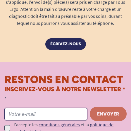
protection jour & nuit
s'applique, l'envoi de(s) pièce(s) sera pris en charge par Tous
Ergo. Attention la main d'œuvre reste à votre charge et un
Zone d’absorption ultra fine
avec
diagnostic doit être fait au préalable par vos soins, durant
technologie ConfioFit™
: jusqu’à 30 % plus
lequel nous pourrons vous assister au téléphone.
fine pour une discrétion maximale, sans
compromis sur la sécurité.
Même absorbance exceptionnelle de
2010
ÉCRIVEZ-NOUS
ml
grâce au
double matelas
composé de
pulpe et de super-absorbants SAP, qui
retiennent efficacement le liquide au cœur
de la protection.
RESTONS EN CONTACT
Barrières hydrophobes latérales
:
INSCRIVEZ-VOUS À NOTRE NEWSLETTER *
bloquent toute fuite accidentelle, même en
position allongée ou pendant la nuit.
*
Neutralisation des odeurs : capte et
enferme les odeurs pour une discrétion
totale, même en cas d'utilisation
J'accepte les
conditions générales
et la
politique de
prolongée.