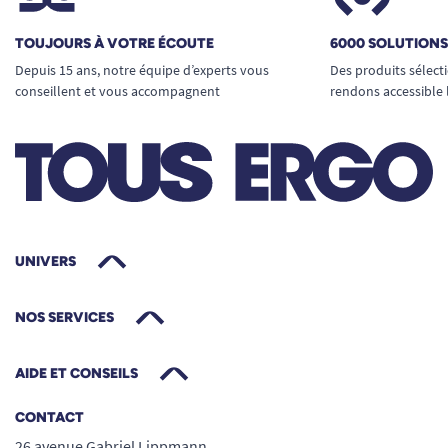
Chaque sachet contient
46 protections
pour éviter les ruptures de stock à la
TOUJOURS À VOTRE ÉCOUTE
6000 SOLUTION
maison ou à l’établissement.
Depuis 15 ans, notre équipe d’experts vous
Des produits sélect
Pratique : son poids plume (69,65 g) et son
conseillent et vous accompagnent
rendons accessible 
faible encombrement facilitent la
manipulation, le stockage et la discrétion
lors de l’élimination.
Technologies avancées pour plus de
confiance
ConfioAir :
matière 100 % respirante,
UNIVERS
maintien le film hydrolipidique naturel de
la peau et évacue la chaleur pour un
confort longue durée et une prévention des
NOS SERVICES
irritations.
Voile doux touch’coton :
sensation textile,
AIDE ET CONSEILS
silencieuse et discrète.
CONTACT
Bandeau indicateur d’humidité :
pour
26 avenue Gabriel Lippmann