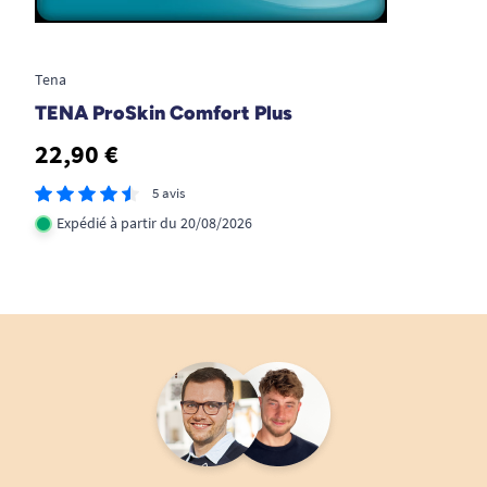
Voile externe doux, au toucher textile et
silencieux pour une discrétion maximale.
Dimensions généreuses (640 x 360 mm) :
Tena
une protection confortable qui épouse
TENA ProSkin Comfort Plus
parfaitement l’anatomie pour limiter les
risques de fuites latérales.
22,90 €
Technologie de neutralisation des odeurs
5 avis
pour mieux vivre au quotidien.
Expédié à partir du 20/08/2026
Des matériaux sélectionnés pour la santé
de la peau
La protection TENA ProSkin Comfort Plus intègre
des matériaux spécifiquement conçus pour le
respect des peaux sensibles, testés
dermatologiquement :
Voile interne :
100% polypropylène,
matière non irritante pour une sensation de
douceur immédiate à chaque utilisation.