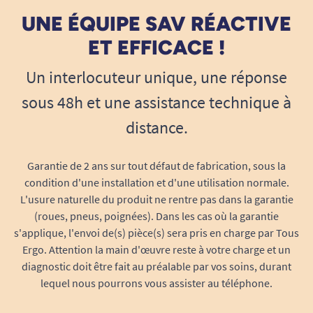
Double matelas absorbant :
alliance de
UNE ÉQUIPE SAV RÉACTIVE
fibres de pulpe et de SAP (super absorbant)
ET EFFICACE !
pour capter et retenir l’humidité
rapidement, offrant une barrière efficace
Un interlocuteur unique, une réponse
contre l’humidité prolongée.
sous 48h et une assistance technique à
Film externe en polyéthylène /
distance.
polypropylène :
empêche toute fuite sans
effet de plastique, garde la peau ventilée et
Garantie de 2 ans sur tout défaut de fabrication, sous la
diminue la macération.
condition d'une installation et d'une utilisation normale.
Grâce au système
ConfioAir
, l’ensemble de la
L'usure naturelle du produit ne rentre pas dans la garantie
protection est aéré. L’humidité et la chaleur
(roues, pneus, poignées). Dans les cas où la garantie
s’évacuent naturellement, réduisant le risque
s'applique, l'envoi de(s) pièce(s) sera pris en charge par Tous
d’échauffements cutanés, d’épidermes fragilisés
Ergo. Attention la main d'œuvre reste à votre charge et un
ou de démangeaisons.
diagnostic doit être fait au préalable par vos soins, durant
lequel nous pourrons vous assister au téléphone.
Adaptée au quotidien : pour
utilisateurs et aidants