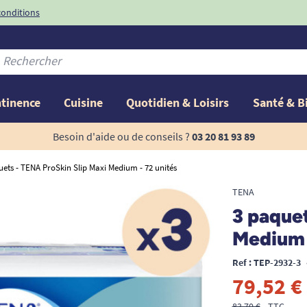
conditions
-10%
avec le code
ntinence
Cuisine
Quotidien & Loisirs
Santé & B
Besoin d'aide ou de conseils ?
03 20 81 93 89
uets - TENA ProSkin Slip Maxi Medium - 72 unités
TENA
3 paquet
Medium 
Ref : TEP-2932-3
79,52 €
83,70 €
TTC