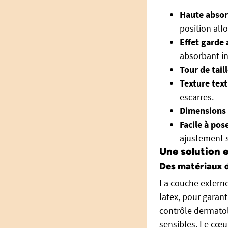
Haute absor
position al
Effet garde
absorbant in
Tour de tail
Texture text
escarres.
Dimensions 
Facile à pose
ajustement s
Une solution e
Des matériaux d
La couche extern
latex, pour garan
contrôle dermatol
sensibles. Le cœu