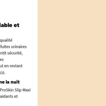
able et
qualité
uites urinaires
tit sécurité,
hes
ut en restant
nce
.
e la nuit
ProSkin Slip Maxi
 aidants et