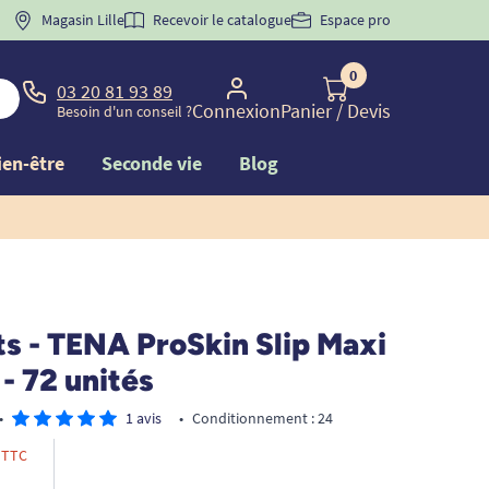
 "
BIENVENUE
Magasin Lille
" pour
la 1ère commande d'incontinence
Recevoir le catalogue
Espace pro
0
03 20 81 93 89
Connexion
Panier
/ Devis
Besoin d'un conseil ?
ien-être
Seconde vie
Blog
s - TENA ProSkin Slip Maxi
- 72 unités
•
1 avis
•
Conditionnement : 24
TTC