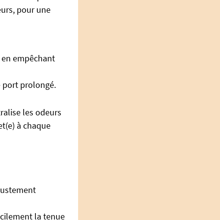
eurs, pour une
out en empêchant
 port prolongé.
ralise les odeurs
et(e) à chaque
justement
acilement la tenue