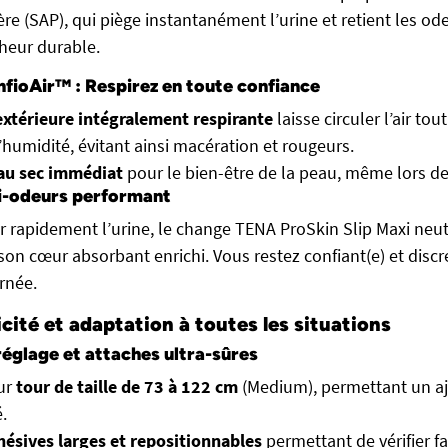
e (SAP), qui piège instantanément l’urine et retient les od
cheur durable.
fioAir™ : Respirez en toute confiance
extérieure intégralement respirante
laisse circuler l’air t
d’humidité, évitant ainsi macération et rougeurs.
 au sec immédiat
pour le bien-être de la peau, même lors de
i-odeurs performant
r rapidement l’urine, le change TENA ProSkin Slip Maxi neut
son cœur absorbant enrichi. Vous restez confiant(e) et discr
rnée.
icité et adaptation à toutes les situations
réglage et attaches ultra-sûres
ur
tour de taille de 73 à 122 cm
(Medium), permettant un a
.
hésives larges et repositionnables
permettant de vérifier f