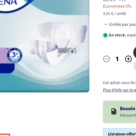
Économisez 5%.
3,31 € / unité
Unités par paq
En stock
, expé
-
+
Quantité
Cet achat vous fer
Plus d'info sur le
Besoin 
Découvri
Livraison offer