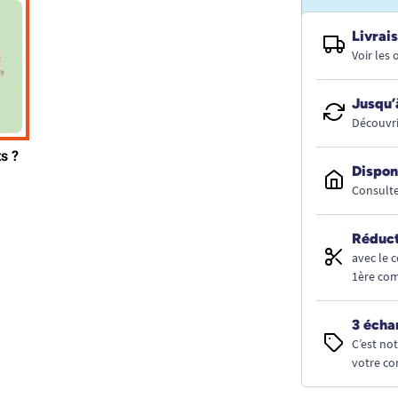
Livrais
Voir les
Jusqu’
Découvri
Dispon
Consulte
Réduct
avec le 
1ère co
3 écha
C’est no
votre co