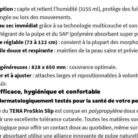
ption :
capte et retient l’humidité (3155 ml), protège des f
longée ou lors des mouvements.
 au sec immédiat
grâce à sa technologie multicouche et so
tégrant de la pulpe et du SAP (polymère absorbant super pu
le réglable (73 à 122 cm)
: convient à la plupart des morpho
ile douce et respirante
: maintien de la peau saine et prévien
généreuses : 828 x 650 mm
: couvrance optimale.
r et à ajuster
: attaches larges et repositionnables à volont
ûr.
fficace, hygiénique et confortable
ermatologiquement testés pour la santé de votre p
e du
TENA ProSkin Slip
est conçue en
polypropylène
doux e
tir une excellente tolérance cutanée. Toutes les matières so
ogique pour offrir un contact doux au quotidien, même sur 
r absorbant utilise une alliance innovante de pulpe naturel