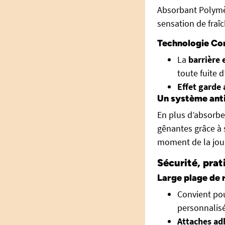
Absorbant Polymèr
sensation de fraî
Technologie Con
La
barrière 
toute fuite 
Effet garde
Un système ant
En plus d’absorbe
gênantes grâce à 
moment de la jou
Sécurité, prat
Large plage de 
Convient po
personnalisé
Attaches ad