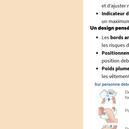
et d’ajuster
Indicateur 
un maximum 
Un design pensé 
Les
bords an
les risques 
Positionnem
position de
Poids plume
les vêtement