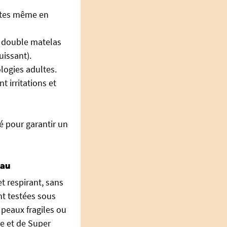
uites même en
n double matelas
issant).
logies adultes.
t irritations et
é pour garantir un
eau
t respirant, sans
nt testées sous
peaux fragiles ou
le et de Super