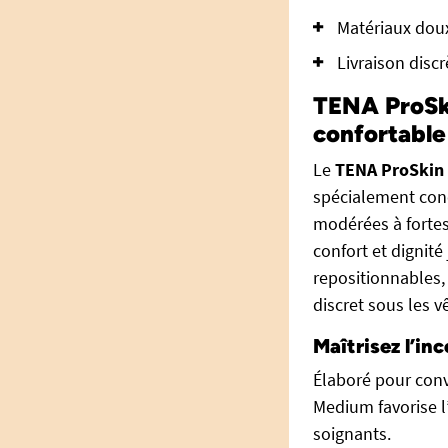
Matériaux doux
Livraison disc
TENA ProSki
confortable
Le
TENA ProSkin 
spécialement conç
modérées à fortes
confort et dignité
repositionnables, 
discret sous les 
Maîtrisez l’in
Élaboré pour conv
Medium favorise l’
soignants.