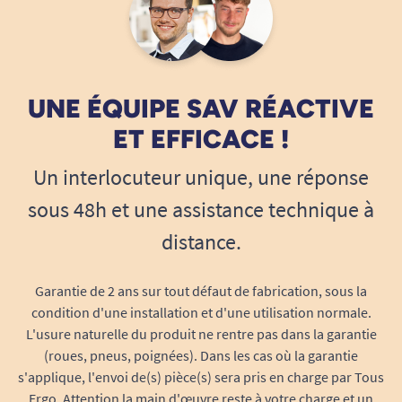
minimise le risque d’odeur indésirable au
quotidien.
Indicateur d’humidité :
un témoin visuel
facilite la surveillance, pour un change au
UNE ÉQUIPE SAV RÉACTIVE
bon moment sans ouverture du produit.
Tour de taille ajustable :
convient aux
ET EFFICACE !
tailles de 49 à 74 cm, parfait pour adultes
Un interlocuteur unique, une réponse
de très petite corpulence, jeunes adultes
ou encore adolescents confrontés à
sous 48h et une assistance technique à
l’incontinence.
distance.
Garantie de 2 ans sur tout défaut de fabrication, sous la
condition d'une installation et d'une utilisation normale.
L'usure naturelle du produit ne rentre pas dans la garantie
(roues, pneus, poignées). Dans les cas où la garantie
s'applique, l'envoi de(s) pièce(s) sera pris en charge par Tous
Ergo. Attention la main d'œuvre reste à votre charge et un