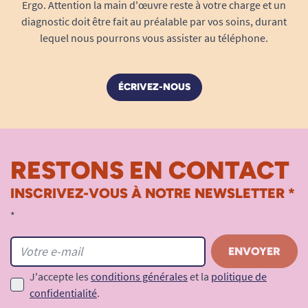
Ergo. Attention la main d'œuvre reste à votre charge et un
allongée, adapté jour/nuit.
diagnostic doit être fait au préalable par vos soins, durant
lequel nous pourrons vous assister au téléphone.
Facile à utiliser, simple à transporter
Chaque protection est emballée
individuellement : glissez-les dans votre sac ou
ÉCRIVEZ-NOUS
votre poche sans craindre les imprévus. La
mise
en place se fait en quelques secondes
grâce à sa
grande bande adhésive, adaptée à tous types de
lingerie classique.
RESTONS EN CONTACT
Pliage pratique et hygiénique
pour un
INSCRIVEZ-VOUS À NOTRE NEWSLETTER *
changement en toute discrétion, à la
*
maison ou à l’extérieur.
Emballage refermable
assurant propreté
et sécurité, idéal en déplacement ou pour
J'accepte les
conditions générales
et la
politique de
le stockage à domicile.
confidentialité
.