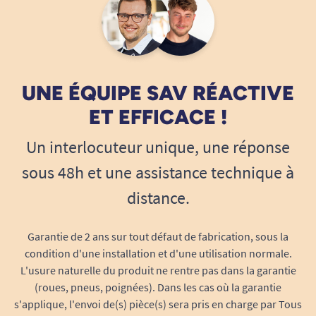
Avec leur profil fin (
340 x 124 mm
) et leur poids
plume (
26,2 g
pièce), ces protections se font
oublier sous vos vêtements. Leur forme incurvée
épouse l’anatomie féminine ; la matière soyeuse
UNE ÉQUIPE SAV RÉACTIVE
en contact avec votre peau et la texture flexible
suivent tous vos déplacements sans créer
ET EFFICACE !
d’irritation ni de gêne.
Un interlocuteur unique, une réponse
Absorption ciblée
: le cœur super-
sous 48h et une assistance technique à
absorbant absorbe et répartit
distance.
immédiatement le liquide pour empêcher
toute sensation d’humidité.
Barrières anti-fuites latérales
: épousent
Garantie de 2 ans sur tout défaut de fabrication, sous la
condition d'une installation et d'une utilisation normale.
l’aine et retiennent efficacement les
L'usure naturelle du produit ne rentre pas dans la garantie
liquides, quelle que soit votre position.
(roues, pneus, poignées). Dans les cas où la garantie
Large couverture arrière
: augmente le
s'applique, l'envoi de(s) pièce(s) sera pris en charge par Tous
niveau de sécurité en position assise ou