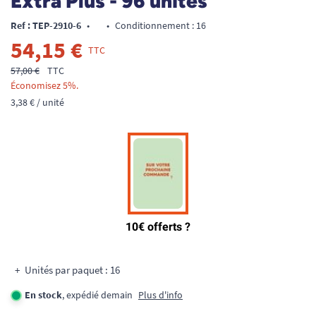
Extra Plus - 96 unités
Ref : TEP-2910-6
•
•
Conditionnement : 16
54,15 €
TTC
57,00 €
TTC
Économisez 5%.
3,38 € / unité
Unités par paquet : 16
En stock
, expédié demain
Plus d'info