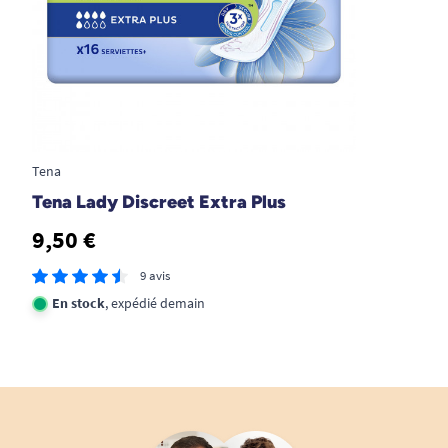
Fresh Odour Control™
: la présence de
micro-billes actives réduit le
développement des bactéries responsables
des odeurs. Résultat : une fraîcheur
continue toute la journée, et une confiance
intacte dans toutes les situations.
Tena
Bande adhésive longue
: maintient la
Tena Lady Discreet Extra Plus
protection parfaitement en place dans le
9,50 €
sous-vêtement, assurant liberté de
mouvement et sécurité, même sur la durée.
9 avis
Soyeuse et respirante, la surface externe laisse
En stock
, expédié demain
circuler l’air et respecte les peaux sensibles.
Finies les sensations d’humidité et d’inconfort,
place à une discrétion haute performance, qui
accompagne vos gestes sans compromis.
Liberté de mouvement préservée