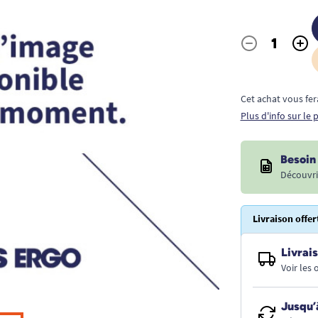
-
+
Quantité
Cet achat vous fer
Plus d'info sur le
Besoin 
Découvri
Livraison offer
Livrais
Voir les
Jusqu’