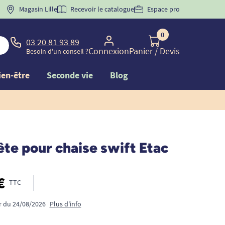
 "
BIENVENUE
Magasin Lille
" pour
la 1ère commande d'incontinence
Recevoir le catalogue
Espace pro
0
03 20 81 93 89
Connexion
Panier
/ Devis
Besoin d'un conseil ?
ien-être
Seconde vie
Blog
te pour chaise swift Etac
€
TTC
ir du 24/08/2026
Plus d'info