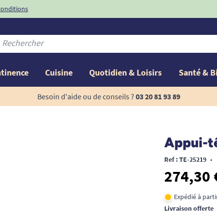
conditions
-10%
avec le code
ntinence
Cuisine
Quotidien & Loisirs
Santé & B
Besoin d'aide ou de conseils ?
03 20 81 93 89
Appui-tê
Ref : TE-25219
•
274,30 
Expédié à part
Livraison offerte