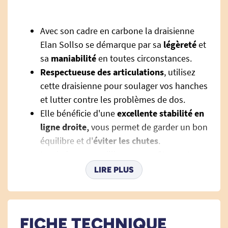
Avec son cadre en carbone la draisienne
Elan Sollso se démarque par sa
légèreté
et
sa
maniabilité
en toutes circonstances.
Respectueuse des articulations
, utilisez
cette draisienne pour soulager vos hanches
et lutter contre les problèmes de dos.
Elle bénéficie d'une
excellente stabilité en
ligne droite,
vous permet de garder un bon
équilibre et d'
éviter les chutes
.
Le pied est accueilli par un
revêtement
antidérapant
afin de garantir un bon
LIRE PLUS
maintien du pied et d'éviter les risques de
glissade.
Elle convient pour
tous types de sorties
:
FICHE TECHNIQUE
aller faire vos courses, sortir entre amis, se