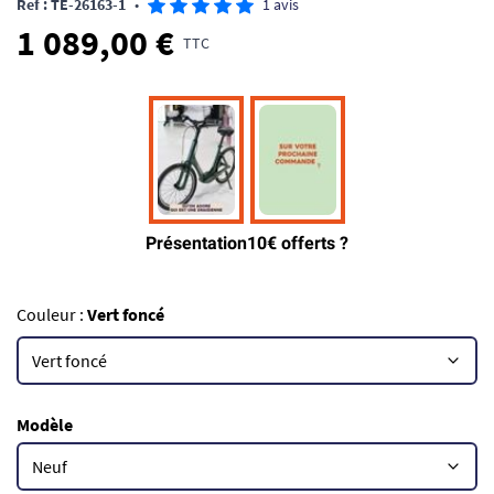
Ref : TE-26163-1
•
1 avis
1 089,00 €
TTC
Couleur :
Vert foncé
Modèle