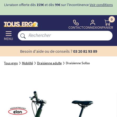
Livraison offerte dès
159€
et dès
99€
sur l'incontinence
Voir conditions
0
CONTACT
CONNEXION
PANIER
MENU
Besoin d'aide ou de conseils ?
03 20 81 93 89
Tous ergo
Mobilité
Draisienne adulte
Draisienne Sollso