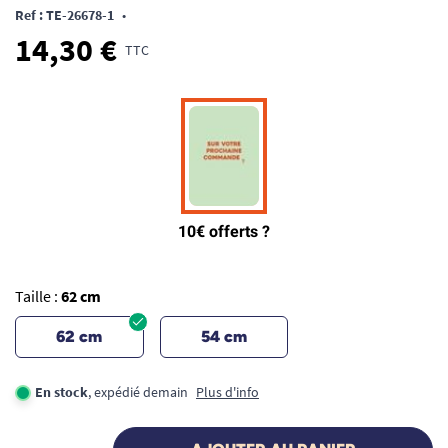
Ref : TE-26678-1
•
14,30 €
TTC
Taille :
62 cm
62 cm
54 cm
En stock
, expédié demain
Plus d'info