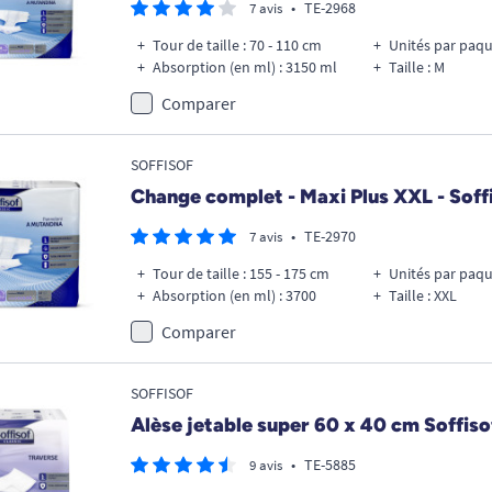
•
TE-2968
7 avis
Tour de taille : 70 - 110 cm
Unités par paqu
Absorption (en ml) : 3150 ml
Taille : M
Comparer
SOFFISOF
Change complet - Maxi Plus XXL - Soff
•
TE-2970
7 avis
Tour de taille : 155 - 175 cm
Unités par paqu
Absorption (en ml) : 3700
Taille : XXL
Comparer
SOFFISOF
Alèse jetable super 60 x 40 cm Soffiso
•
TE-5885
9 avis