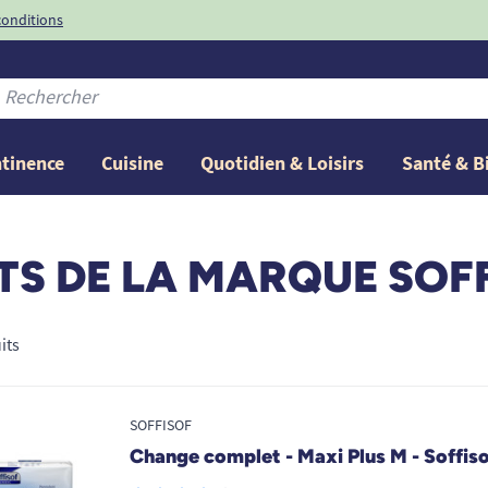
conditions
-10%
avec le code
ntinence
Cuisine
Quotidien & Loisirs
Santé & B
ITS DE LA MARQUE SOF
its
SOFFISOF
Change complet - Maxi Plus M - Soffiso