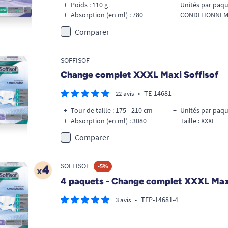
Poids : 110 g
Unités par paqu
Absorption (en ml) : 780
CONDITIONNEME
Comparer
SOFFISOF
Change complet XXXL Maxi Soffisof
•
TE-14681
22 avis
Tour de taille : 175 - 210 cm
Unités par paqu
Absorption (en ml) : 3080
Taille : XXXL
Comparer
SOFFISOF
-5%
4 paquets - Change complet XXXL Maxi 
•
TEP-14681-4
3 avis