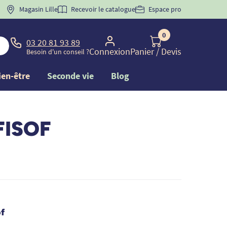
 "
BIENVENUE
Magasin Lille
" pour
la 1ère commande d'incontinence
Recevoir le catalogue
Espace pro
0
03 20 81 93 89
Connexion
Panier
/ Devis
Besoin d'un conseil ?
ien-être
Seconde vie
Blog
FISOF
f