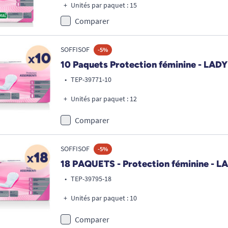
Unités par paquet : 15
Comparer
SOFFISOF
-5%
10 Paquets Protection féminine - LA
•
TEP-39771-10
Unités par paquet : 12
Comparer
SOFFISOF
-5%
18 PAQUETS - Protection féminine - 
•
TEP-39795-18
Unités par paquet : 10
Comparer