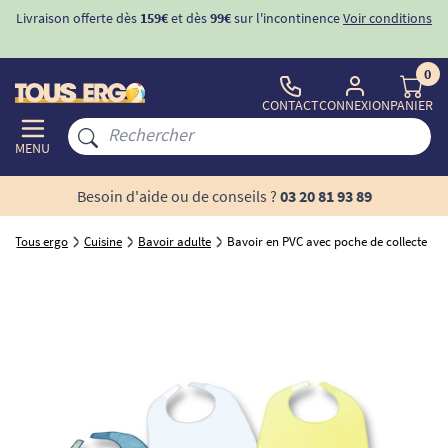
Livraison offerte dès
159€
et dès
99€
sur l'incontinence
Voir conditions
0
CONTACT
CONNEXION
PANIER
MENU
Besoin d'aide ou de conseils ?
03 20 81 93 89
Tous ergo
Cuisine
Bavoir adulte
Bavoir en PVC avec poche de collecte