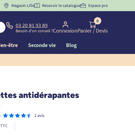
 "
BIENVENUE
Magasin Lille
" pour
la 1ère commande d'incontinence
Recevoir le catalogue
Espace pro
0
03 20 81 93 89
Connexion
Panier
/ Devis
Besoin d'un conseil ?
ien-être
Seconde vie
Blog
ttes antidérapantes
a
•
2 avis
TTC