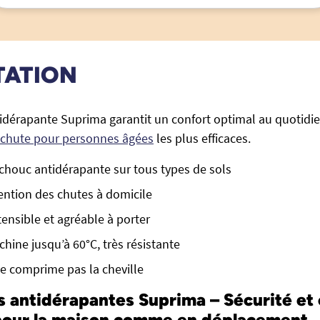
TATION
idérapante Suprima garantit un confort optimal au quotidien,
ichute pour personnes âgées
les plus efficaces.
houc antidérapante sur tous types de sols
ention des chutes à domicile
tensible et agréable à porter
hine jusqu’à 60°C, très résistante
e comprime pas la cheville
 antidérapantes Suprima – Sécurité et 
 pour la maison comme en déplacement