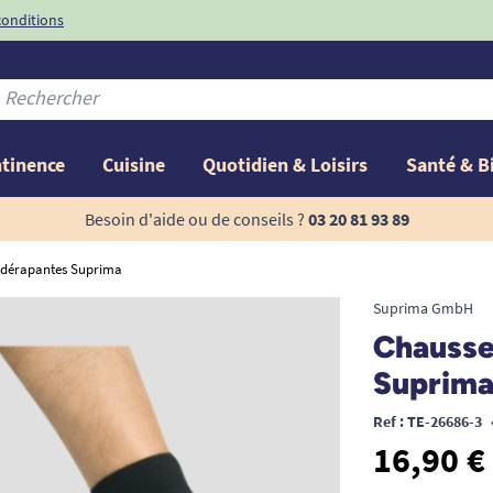
conditions
-10%
avec le code
ntinence
Cuisine
Quotidien & Loisirs
Santé & B
Besoin d'aide ou de conseils ?
03 20 81 93 89
tidérapantes Suprima
Suprima GmbH
Chausse
Suprim
Ref : TE-26686-3
16,90 €