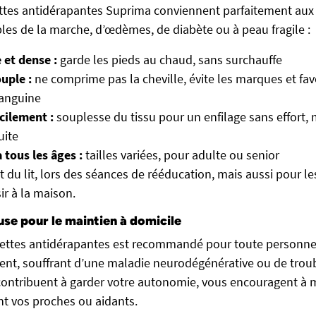
ettes antidérapantes Suprima conviennent parfaitement au
bles de la marche, d’œdèmes, de diabète ou à peau fragile :
 et dense :
garde les pieds au chaud, sans surchauffe
uple :
ne comprime pas la cheville, évite les marques et fav
sanguine
acilement :
souplesse du tissu pour un enfilage sans effort,
uite
 tous les âges :
tailles variées, pour adulte ou senior
ut du lit, lors des séances de rééducation, mais aussi pour 
ir à la maison.
use pour le maintien à domicile
settes antidérapantes est recommandé pour toute personne 
cent, souffrant d’une maladie neurodégénérative ou de trou
es contribuent à garder votre autonomie, vous encouragent à
nt vos proches ou aidants.