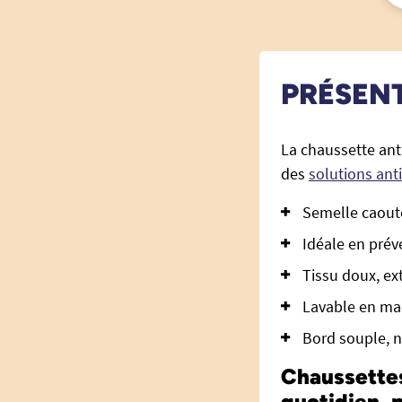
PRÉSEN
La chaussette ant
des
solutions ant
Semelle caoutc
Idéale en prév
Tissu doux, ex
Lavable en mac
Bord souple, n
Chaussettes
quotidien,