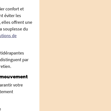
er confort et
t éviter les
 elles offrent une
la souplesse du
utions de
ntidérapantes
distinguent par
etien.
de mouvement
rantir votre
êtement
e