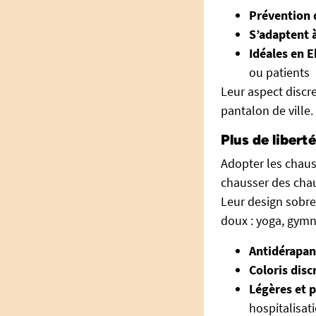
Prévention 
S’adaptent à
Idéales en E
ou patients
Leur aspect discr
pantalon de ville.
Plus de libert
Adopter les chaus
chausser des chau
Leur design sobre
doux : yoga, gymn
Antidérapanc
Coloris discr
Légères et 
hospitalisat