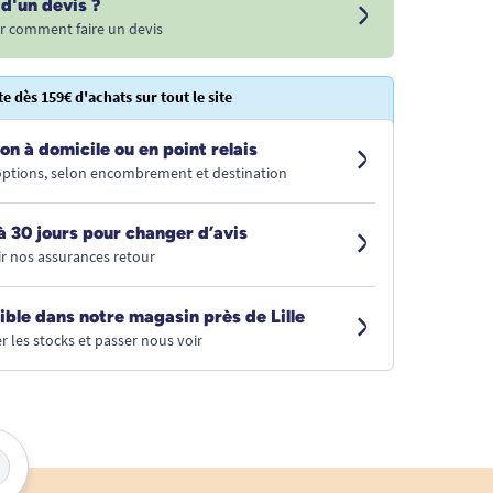
d'un devis ?
r comment faire un devis
te dès 159€ d'achats sur tout le site
on à domicile ou en point relais
 options, selon encombrement et destination
à 30 jours pour changer d’avis
r nos assurances retour
ible dans notre magasin près de Lille
r les stocks et passer nous voir