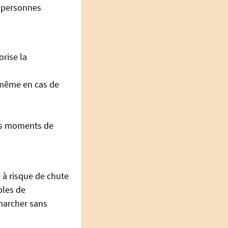
x personnes
orise la
 même en cas de
les moments de
à risque de chute
bles de
 marcher sans