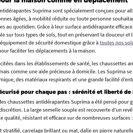
ntidérapantes Suprima sont spécialement conçues pour alli
onnes âgées, à mobilité réduite ou toute personne souhaitan
es au quotidien. Grâce à leur surface antidérapante efficace,
e sur tous types de sols, tout en préservant la douceur et 
l’équipement de sécurité domestique grâce à
toutes nos sol
 pour faciliter les déplacements à la maison.
itées dans les établissements de santé, les chaussettes a
ais comme une aide précieuse à domicile. Les Suprima se 
ique, des matériaux respirants et une grande facilité d’entr
écurisé pour chaque pas : sérénité et liberté 
s chaussettes antidérapantes Suprima a été pensé pour ga
 discrétion. La large semelle souple est recouverte d’un rev
 qualité, résistant et efficace sur de nombreuses surfaces :
 stratifié, carrelage brillant ou mat, dalle en pierre naturell