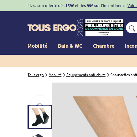
Livraison offerte dès
159€
et dès
99€
sur l'incontinence
Voir 
Mobilité
Bain & WC
Chambre
Inco
Tous ergo
Mobilité
Équipements anti-chute
Chaussettes an