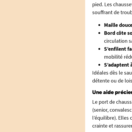
pied. Les chauss
souffrant de trou
Maille douce
Bord côte so
circulation 
S’enfilent f
mobilité réd
S’adaptent à
Idéales dès le sa
détente ou de lois
Une aide précie
Le port de chaus
(senior, convales
l’équilibre). Ell
crainte et rassure