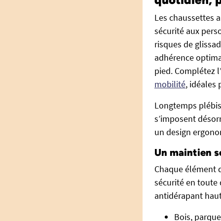
Les chaussettes a
sécurité aux pers
risques de glissad
adhérence optimal
pied. Complétez 
mobilité
, idéales
Longtemps plébisc
s’imposent désorm
un design ergonom
Un maintien s
Chaque élément de
sécurité en toute
antidérapant haute
Bois, parquet