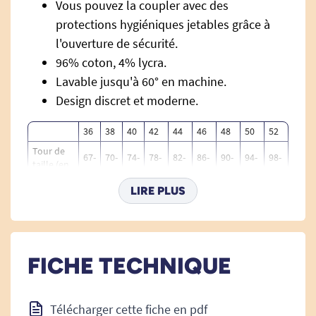
Vous pouvez la coupler avec des
protections hygiéniques jetables grâce à
l'ouverture de sécurité.
96% coton, 4% lycra.
Lavable jusqu'à 60° en machine.
Design discret et moderne.
36
38
40
42
44
46
48
50
52
Tour de
67-
70-
74-
78-
82-
86-
90-
94-
98-
taille (en
88
92
97
102
107
112
117
122
127
cm)
LIRE PLUS
Tour de
45-
48-
51-
54-
57-
61-
65-
69-
78-
cuisse (en
54
57
61
64
67
71
75
79
83
cm)
FICHE TECHNIQUE
Télécharger cette fiche en pdf