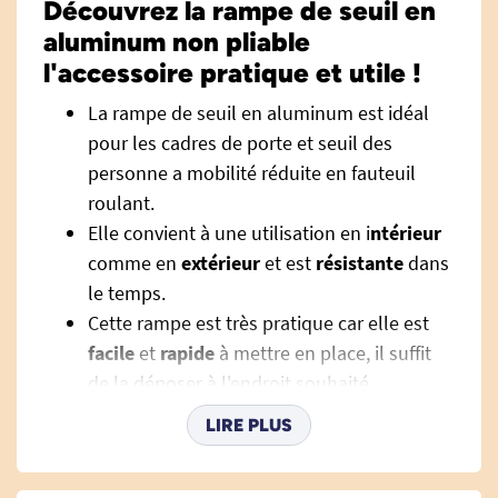
Découvrez la rampe de seuil en
aluminum non pliable
l'accessoire pratique et utile !
La rampe de seuil en aluminum est idéal
pour les cadres de porte et seuil des
personne a mobilité réduite en fauteuil
roulant.
Elle convient à une utilisation en i
ntérieur
comme en
extérieur
et est
résistante
dans
le temps.
Cette rampe est très pratique car elle est
facile
et
rapide
à mettre en place, il suffit
de la déposer à l'endroit souhaité.
La conception de la rampe de seuil et en
LIRE PLUS
aluminum avec une
surface anti dérapante
pour favoriser la sécurité.