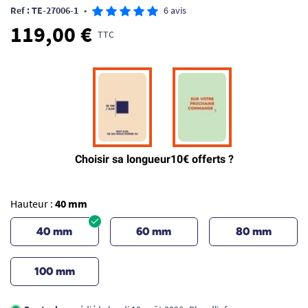
Ref : TE-27006-1
•
6 avis
119,00 €
TTC
Hauteur :
40 mm
40 mm
60 mm
80 mm
100 mm