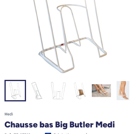
Medi
Chausse bas Big Butler Medi