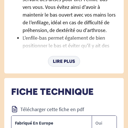
vers vous. Vous évitez ainsi d'avoir à
maintenir le bas ouvert avec vos mains lors
de l'enfilage, idéal en cas de difficulté de
préhension, de dextérité ou d'arthrose.
L'enfile-bas permet également de bien
positionner le bas et éviter qu'il y ait des
plis ou zones lâches. Evitez tout pli lors de
l'utilisation d'enfile bas, ils augmentent la
LIRE PLUS
pression sur la peau et réduisent fortement
la pression sanguine.
Largeur de l'emplacement pour le mollet :
FICHE TECHNIQUE
15 cm.
Télécharger cette fiche en pdf
Fabriqué En Europe
Oui