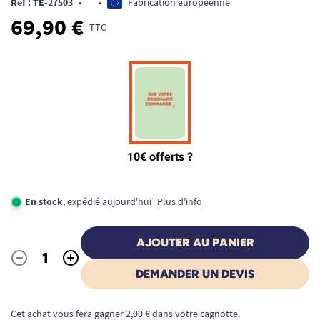
Ref : TE-27503
•
•
Fabrication européenne
69,90 €
TTC
En stock
, expédié aujourd'hui
Plus d'info
AJOUTER AU PANIER
-
+
Quantité
DEMANDER UN DEVIS
Cet achat vous fera gagner 2,00 € dans votre cagnotte.