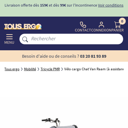
ons
-10%
avec le code "
BIENVENUE
" pour
la 1ère commande
d'incontinence
0
CONTACT
CONNEXION
PANIER
MENU
Besoin d'aide ou de conseils ?
03 20 81 93 89
Tous ergo
Mobilité
Tricycle PMR
Vélo cargo Chat Van Raam (à assistance é