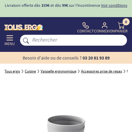
Livraison offerte dès
159€
et dès
99€
sur l'incontinence
Voir conditions
0
CONTACT
CONNEXION
PANIER
MENU
Besoin d'aide ou de conseils ?
03 20 81 93 89
Tous ergo
Cuisine
Vaisselle ergonomique
Accessoires prise de repas
Man