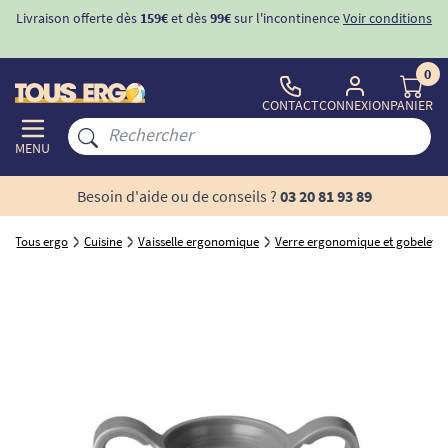
Livraison offerte dès
159€
et dès
99€
sur l'incontinence
Voir conditions
0
CONTACT
CONNEXION
PANIER
MENU
Besoin d'aide ou de conseils ?
03 20 81 93 89
Tous ergo
Cuisine
Vaisselle ergonomique
Verre ergonomique et gobelet