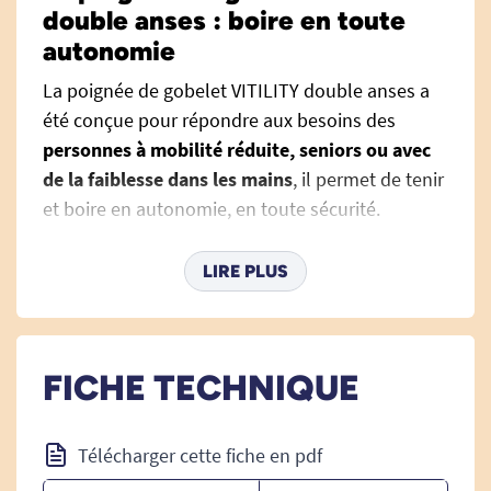
double anses : boire en toute
autonomie
La poignée de gobelet VITILITY double anses a
été conçue pour répondre aux besoins des
personnes à mobilité réduite, seniors ou avec
de la faiblesse dans les mains
, il permet de tenir
et boire en autonomie, en toute sécurité.
Grâce à ses deux grandes poignées
LIRE PLUS
ergonomiques, cette
aide à la préhension
permet de tenir une tasse de manière sécurisée,
sans effort, et en gardant le geste naturel de
boire. Elle soutient aussi bien les personnes
FICHE TECHNIQUE
ayant des tremblements, une arthrose ou une
rééducation du membre supérieur.
Télécharger cette fiche en pdf
Elle s’adapte à la majorité des tasses classiques