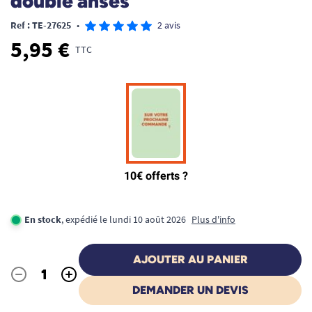
double anses
Ref : TE-27625
•
2 avis
5,95 €
TTC
En stock
, expédié le lundi 10 août 2026
Plus d'info
AJOUTER AU PANIER
-
+
Quantité
DEMANDER UN DEVIS