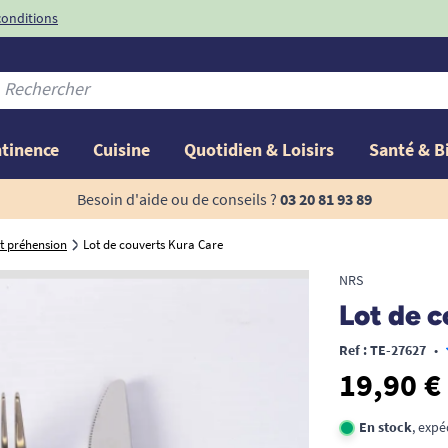
conditions
-10%
avec le code
ntinence
Cuisine
Quotidien & Loisirs
Santé & B
Besoin d'aide ou de conseils ?
03 20 81 93 89
et préhension
Lot de couverts Kura Care
NRS
Lot de 
Ref : TE-27627
•
19,90 €
En stock
, expé