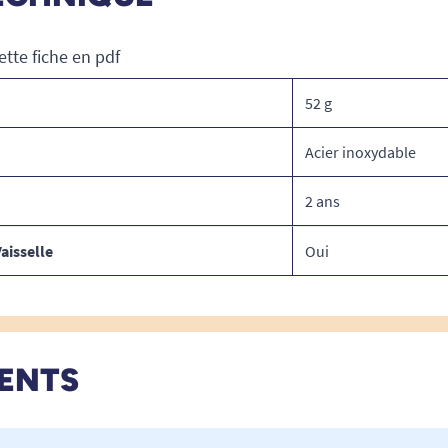
ette fiche en pdf
52 g
Acier inoxydable
2 ans
aisselle
Oui
IENTS