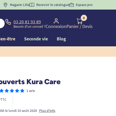
 "
BIENVENUE
Magasin Lille
" pour
la 1ère commande d'incontinence
Recevoir le catalogue
Espace pro
0
03 20 81 93 89
Connexion
Panier
/ Devis
Besoin d'un conseil ?
ien-être
Seconde vie
Blog
couverts Kura Care
1 avis
TTC
dié le lundi 10 août 2026
Plus d'info