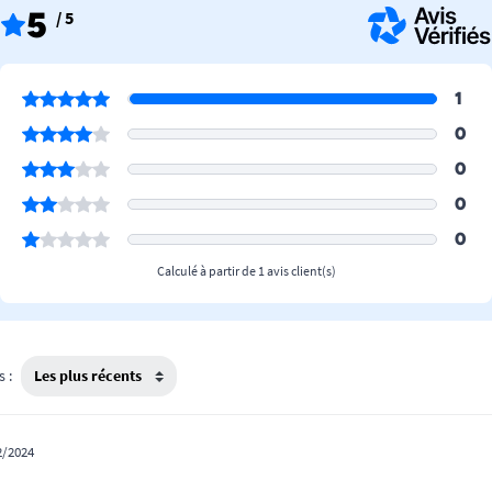
5
/ 5
1
0
0
0
0
Calculé à partir de 1 avis client(s)
s :
2/2024