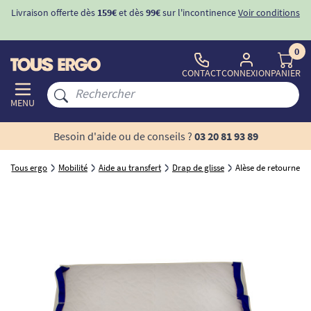
Livraison offerte dès
159€
et dès
99€
sur l'incontinence
Voir conditions
0
CONTACT
CONNEXION
PANIER
MENU
Besoin d'aide ou de conseils ?
03 20 81 93 89
Tous ergo
Mobilité
Aide au transfert
Drap de glisse
Alèse de retournement