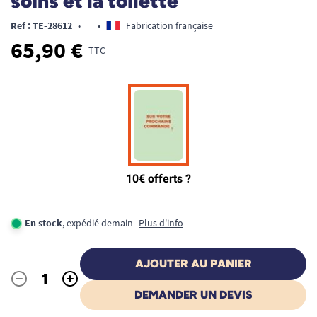
soins et la toilette
Ref : TE-28612
•
•
Fabrication française
65,90 €
TTC
En stock
, expédié demain
Plus d'info
AJOUTER AU PANIER
-
+
Quantité
DEMANDER UN DEVIS