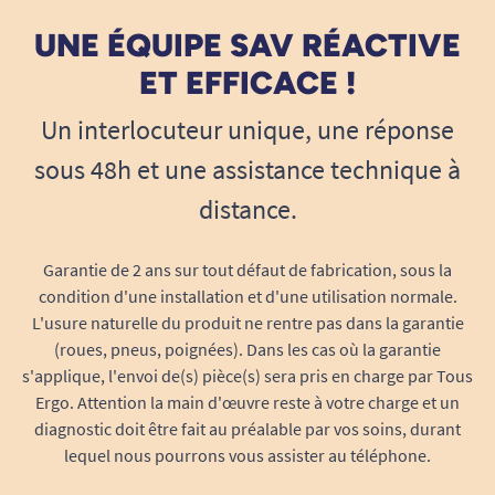
pour les personnes malentendantes, leur
UNE ÉQUIPE SAV RÉACTIVE
permettant de recevoir et d’émettre des
ET EFFICACE !
appels sans aucune difficulté.
Un interlocuteur unique, une réponse
Compatibilité avec les appareils auditifs
sous 48h et une assistance technique à
Ce téléphone est compatible avec les
appareils auditifs via le mode T. Cette
distance.
fonctionnalité assure une qualité sonore
optimale et réduit les interférences pour
Garantie de 2 ans sur tout défaut de fabrication, sous la
des conversations claires et fluides.
condition d'une installation et d'une utilisation normale.
L'usure naturelle du produit ne rentre pas dans la garantie
Mode mains libres pour une utilisation
(roues, pneus, poignées). Dans les cas où la garantie
simplifiée
s'applique, l'envoi de(s) pièce(s) sera pris en charge par Tous
Le haut-parleur intégré permet de passer et
Ergo. Attention la main d'œuvre reste à votre charge et un
de recevoir des appels en mode mains
diagnostic doit être fait au préalable par vos soins, durant
libres, laissant les utilisateurs libres de
lequel nous pourrons vous assister au téléphone.
leurs mouvements tout en continuant leurs