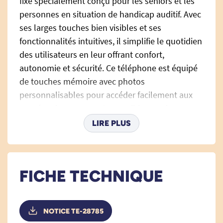
fixe spécialement conçu pour les seniors et les
personnes en situation de handicap auditif. Avec
ses larges touches bien visibles et ses
fonctionnalités intuitives, il simplifie le quotidien
des utilisateurs en leur offrant confort,
autonomie et sécurité. Ce téléphone est équipé
de touches mémoire avec photos
personnalisables pour accéder facilement aux
numéros importants. Compatible avec les
appareils auditifs, il propose une amplification
LIRE PLUS
sonore puissante et réglable pour un confort
auditif optimal. En plus d’être ergonomique, ce
modèle offre un design élégant et épuré qui
FICHE TECHNIQUE
s’intègre parfaitement dans tous les foyers.
Les avantages du Geemarc PHOTOPHONE
NOTICE TE-28785
110