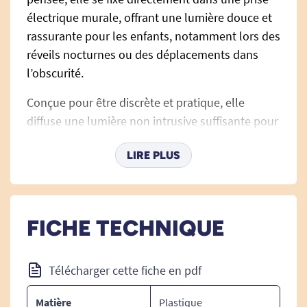
électrique murale, offrant une lumière douce et
rassurante pour les enfants, notamment lors des
réveils nocturnes ou des déplacements dans
l’obscurité.
Conçue pour être discrète et pratique, elle
diffuse une lumière non intrusive suffisante pour
veiller au bien-être sans perturber le repos. Ce
LIRE PLUS
luminaire LED, au format compact, est donc
parfait pour créer une ambiance apaisante dans
la chambre.
FICHE TECHNIQUE
Cette veilleuse, équipée d’un capteur de
luminosité, s’allume automatiquement et ajuste
son intensité en fonction de la lumière
Télécharger cette fiche en pdf
ambiante.
Matière
Plastique