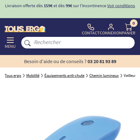
Livraison offerte dès
159€
et dès
99€
sur l'incontinence
Voir conditions
0
CONTACT
CONNEXION
PANIER
MENU
Besoin d'aide ou de conseils ?
03 20 81 93 89
Tous ergo
Mobilité
Équipements anti-chute
Chemin lumineux
Veilleus