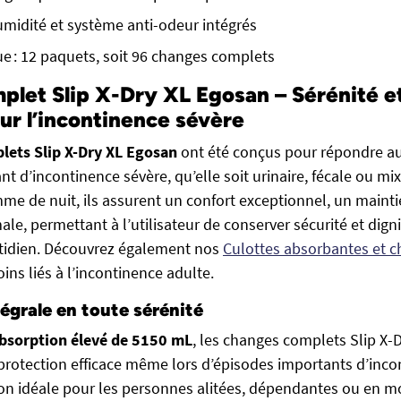
umidité et système anti-odeur intégrés
 : 12 paquets, soit 96 changes complets
let Slip X-Dry XL Egosan – Sérénité e
ur l’incontinence sévère
lets Slip X-Dry XL Egosan
ont été conçus pour répondre a
t d’incontinence sévère, qu’elle soit urinaire, fécale ou mi
me de nuit, ils assurent un confort exceptionnel, un maintie
e, permettant à l’utilisateur de conserver sécurité et dign
otidien. Découvrez également nos
Culottes absorbantes et 
ins liés à l’incontinence adulte.
égrale en toute sérénité
bsorption élevé de 5150 mL
, les changes complets Slip X-
protection efficace même lors d’épisodes importants d’incon
ion idéale pour les personnes alitées, dépendantes ou en mo