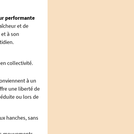
ur performante
aîcheur et de
 et à son
idien.
en collectivité.
onviennent à un
fre une liberté de
éduite ou lors de
 aux hanches, sans
des mouvements,