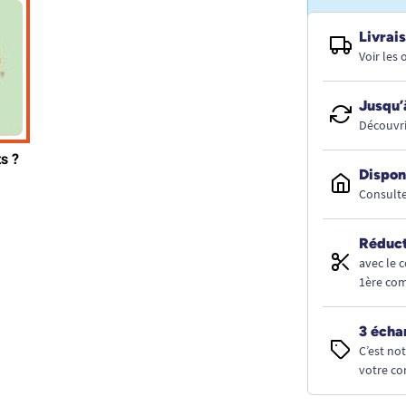
Livrais
Voir les
Jusqu’
Découvri
Dispon
Consulte
Réduct
avec le 
1ère co
3 écha
C’est no
votre co