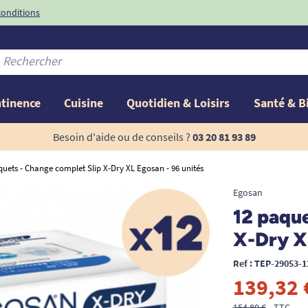
conditions
-10%
avec le code
ntinence
Cuisine
Quotidien & Loisirs
Santé & B
Besoin d'aide ou de conseils ?
03 20 81 93 89
quets - Change complet Slip X-Dry XL Egosan - 96 unités
Egosan
12 paque
X-Dry XL
Ref : TEP-29053-1
139,32 
154,80 €
TTC