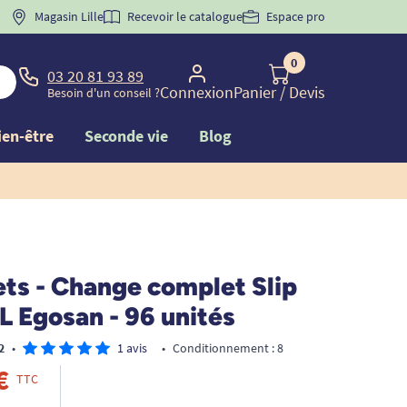
 "
BIENVENUE
Magasin Lille
" pour
la 1ère commande d'incontinence
Recevoir le catalogue
Espace pro
0
03 20 81 93 89
Connexion
Panier
/ Devis
Besoin d'un conseil ?
ien-être
Seconde vie
Blog
ts - Change complet Slip
 Egosan - 96 unités
2
•
1 avis
•
Conditionnement : 8
€
TTC