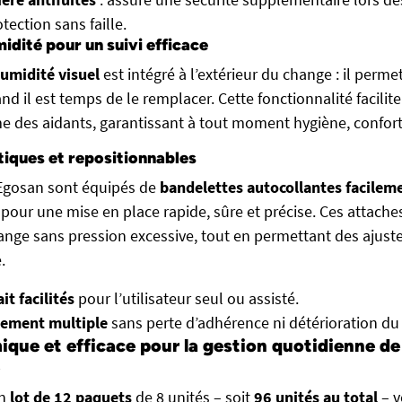
tection sans faille.
idité pour un suivi efficace
humidité visuel
est intégré à l’extérieur du change : il perme
d il est temps de le remplacer. Cette fonctionnalité facilite 
me des aidants, garantissant à tout moment hygiène, confort
iques et repositionnables
 Egosan sont équipés de
bandelettes autocollantes facilem
pour une mise en place rapide, sûre et précise. Ces attache
ange sans pression excessive, tout en permettant des ajus
.
it facilités
pour l’utilisateur seul ou assisté.
ement multiple
sans perte d’adhérence ni détérioration du 
ique et efficace pour la gestion quotidienne de
en
lot de 12 paquets
de 8 unités – soit
96 unités au total
– v