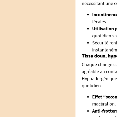
nécessitant une c
Incontinenc
fécales.
Utilisation 
quotidien sa
Sécurité ren
instantanéme
Tissu doux, hyp
Chaque change co
agréable au contac
Hypoallergénique,
quotidien.
Effet “seco
macération.
Anti-frottem