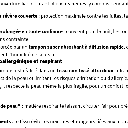
ouverture fiable durant plusieurs heures, y compris pendant 
e sévère couverte
: protection maximale contre les fuites, t
prolongée en toute confiance
: convient pour la nuit, les lon
ns contrainte.
forcée par un
tampon super absorbant à diffusion rapide
, 
nt l’humidité de la peau.
oallergénique et respirant
mplet est réalisé dans un
tissu non tissé ultra doux
, offra
t de la peau et limitant les risques d’irritation ou d’allergie
 il respecte la peau même la plus fragile, pour un confort 
nde peau” :
matière respirante laissant circuler l’air pour pré
ents :
le tissu évite les marques et rougeurs liées aux mo