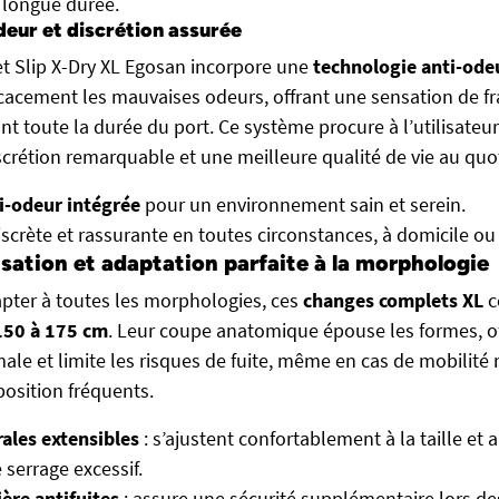
 longue durée.
eur et discrétion assurée
t Slip X-Dry XL Egosan incorpore une
technologie anti-ode
ficacement les mauvaises odeurs, offrant une sensation de fr
nt toute la durée du port. Ce système procure à l’utilisateur
crétion remarquable et une meilleure qualité de vie au quot
i-odeur intégrée
pour un environnement sain et serein.
iscrète et rassurante en toutes circonstances, à domicile ou 
isation et adaptation parfaite à la morphologie
pter à toutes les morphologies, ces
changes complets XL
c
 150 à 175 cm
. Leur coupe anatomique épouse les formes, of
e et limite les risques de fuite, même en cas de mobilité r
osition fréquents.
ales extensibles
: s’ajustent confortablement à la taille et
 serrage excessif.
ère antifuites
: assure une sécurité supplémentaire lors 