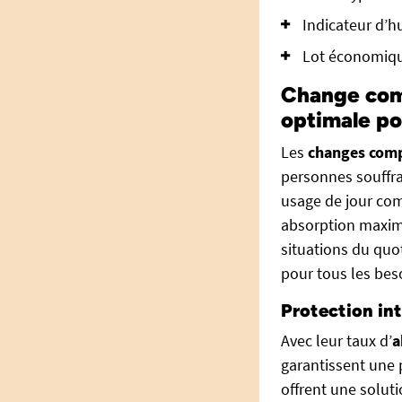
Indicateur d’h
Lot économique
Change comp
optimale po
Les
changes comp
personnes souffran
usage de jour com
absorption maximal
situations du qu
pour tous les beso
Protection int
Avec leur taux d’
a
garantissent une 
offrent une solut