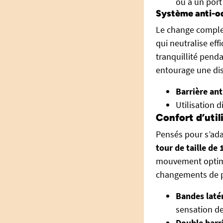
ou à un port
Système anti-od
Le change comple
qui neutralise ef
tranquillité penda
entourage une dis
Barrière ant
Utilisation d
Confort d’util
Pensés pour s’ada
tour de taille de
mouvement optimal
changements de p
Bandes latér
sensation de
Double barri