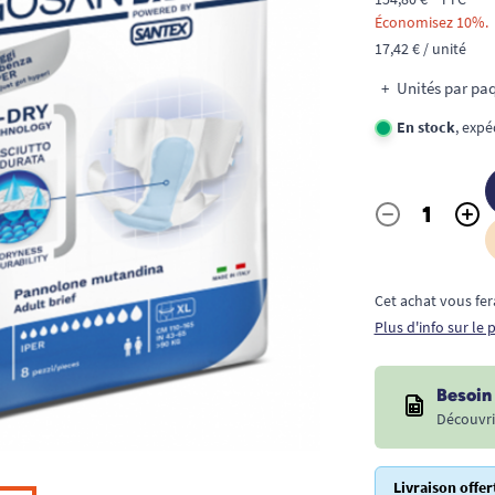
Économisez 10%.
17,42 € / unité
Unités par paq
En stock
, expé
-
+
Quantité
Cet achat vous fer
Plus d'info sur le
Besoin 
Découvri
Livraison offer