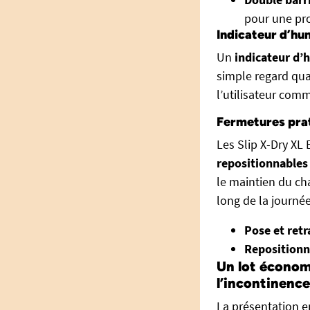
pour une pro
Indicateur d’hum
Un
indicateur d’
simple regard quan
l’utilisateur com
Fermetures prat
Les Slip X-Dry XL
repositionnables
le maintien du ch
long de la journée
Pose et retra
Repositionn
Un lot économ
l’incontinence
La présentation 