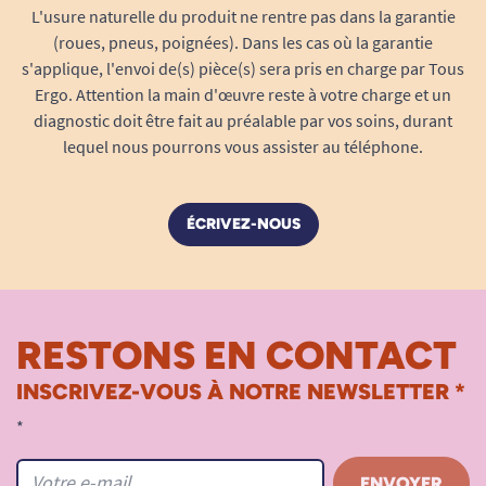
l’utilisateur et l’aidant
L'usure naturelle du produit ne rentre pas dans la garantie
L’enfilage du slip absorbant est aussi simple
(roues, pneus, poignées). Dans les cas où la garantie
qu’un sous-vêtement classique, sans attaches
s'applique, l'envoi de(s) pièce(s) sera pris en charge par Tous
Ergo. Attention la main d'œuvre reste à votre charge et un
compliquées ni adhésifs. Il suffit de le glisser
diagnostic doit être fait au préalable par vos soins, durant
comme un pantalon. En cas de change, des
lequel nous pourrons vous assister au téléphone.
coutures latérales déchirables
ont été prévues :
il n’y a qu’à tirer doucement pour ouvrir le slip et
l’ôter facilement, même en position allongée ou
ÉCRIVEZ-NOUS
assise.
Facilite grandement la tâche pour les
aidants et soignants, tout en maintenant la
RESTONS EN CONTACT
dignité et le respect de l’utilisateur.
Format discret sous les vêtements ; pas de
INSCRIVEZ-VOUS À NOTRE NEWSLETTER *
bruit ni de volume gênant pour préserver la
*
discrétion dans la vie sociale ou
professionnelle.