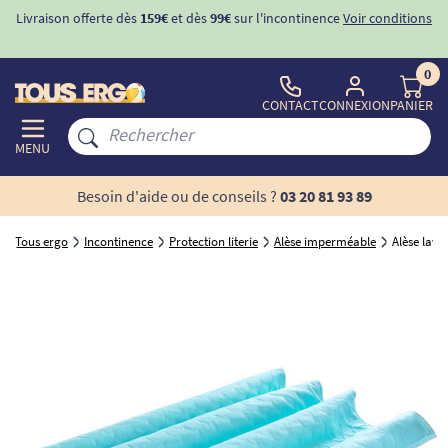
Livraison offerte dès
159€
et dès
99€
sur l'incontinence
Voir conditions
0
CONTACT
CONNEXION
PANIER
MENU
Besoin d'aide ou de conseils ?
03 20 81 93 89
Tous ergo
Incontinence
Protection literie
Alèse imperméable
Alèse lava