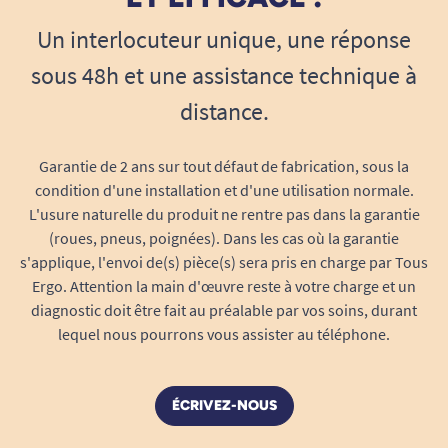
RAS
Barrière imperméable sûre :
la membrane
Un interlocuteur unique, une réponse
inférieure protège contre toute infiltration
A. Anonymous
sous 48h et une assistance technique à
d’urine ou de liquide vers le matelas.
Utilisation multiple :
idéale la nuit, mais
distance.
09/05/2024
aussi lors de la convalescence, après une
parfait
opération ou en post-partum, en pédiatrie,
Garantie de 2 ans sur tout défaut de fabrication, sous la
en Ehpad, ou tout simplement comme
A. Anonymous
condition d'une installation et d'une utilisation normale.
protection ponctuelle (pique-nique,
L'usure naturelle du produit ne rentre pas dans la garantie
voyages, etc.).
(roues, pneus, poignées). Dans les cas où la garantie
s'applique, l'envoi de(s) pièce(s) sera pris en charge par Tous
Aucune altération du confort :
l’alèse reste
Ergo. Attention la main d'œuvre reste à votre charge et un
souple et respirante. Elle ne fait pas
diagnostic doit être fait au préalable par vos soins, durant
transpirer et ne modifie pas la sensation du
lequel nous pourrons vous assister au téléphone.
couchage.
Simplicité d’utilisation : pour un
quotidien facilité
ÉCRIVEZ-NOUS
Installation rapide :
déployez simplement