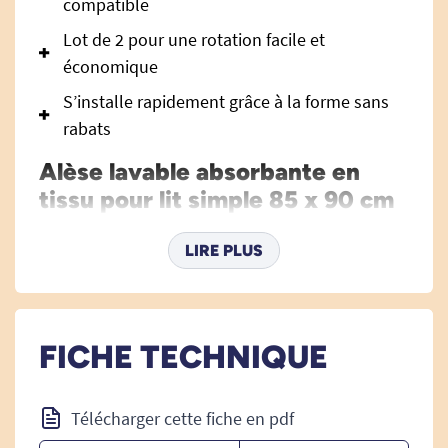
compatible
Lot de 2 pour une rotation facile et
économique
S’installe rapidement grâce à la forme sans
rabats
Alèse lavable absorbante en
tissu pour lit simple 85 x 90 cm
– Lot de 2 : la protection
discrète, efficace et
LIRE PLUS
confortable pour un lit propre
en toutes circonstances
L’alèse lavable absorbante en tissu pour lit
FICHE TECHNIQUE
simple 85 x 90 cm en lot de 2 est conçue pour
offrir à toutes les personnes, enfants comme
Télécharger cette fiche en pdf
adultes, une
protection literie
optimale contre