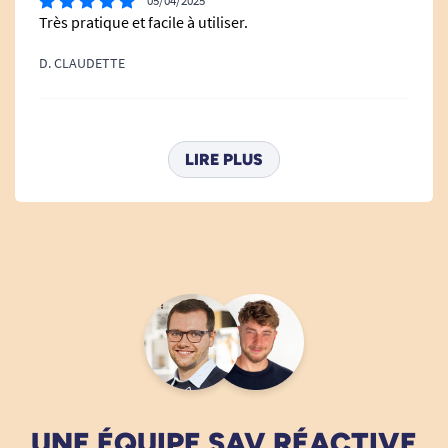
05/04/2025
Très pratique et facile à utiliser.
D. CLAUDETTE
09/03/2025
Parfait
LIRE PLUS
T. René
29/01/2025
RAS PARFAIT
T. R
UNE ÉQUIPE SAV RÉACTIVE