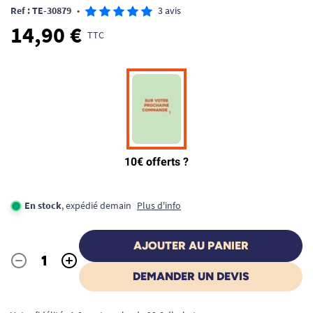
Ref : TE-30879
•
3 avis
14,90 €
TTC
En stock
, expédié demain
Plus d'info
AJOUTER AU PANIER
-
+
Quantité
DEMANDER UN DEVIS