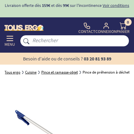
Livraison offerte dès
159€
et dès
99€
sur l'incontinence
Voir conditions
0
CONTACT
CONNEXION
PANIER
MENU
Besoin d'aide ou de conseils ?
03 20 81 93 89
Tous ergo
Cuisine
Pince et ramasse-objet
Pince de préhension à déchets 