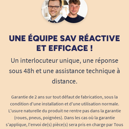
d’irritation.
Format court, large coverage :
Ses
dimensions de 37 x 46 cm couvrent
parfaitement le buste sans gêner les
gestes, assurant la liberté de mouvement à
UNE ÉQUIPE SAV RÉACTIVE
table tout en protégeant au maximum.
ET EFFICACE !
Résistant à l’usage :
Conçu pour un usage
intensif, le bavoir garde ses propriétés
Un interlocuteur unique, une réponse
après de multiples lavages en machine à
sous 48h et une assistance technique à
60°C, sans perte de douceur ni d’efficacité
d’absorption. Son tissu épais offre une
distance.
longue durée de vie.
Léger, souple et discret :
Avec seulement
Garantie de 2 ans sur tout défaut de fabrication, sous la
100 g, il se porte facilement sans alourdir la
condition d'une installation et d'une utilisation normale.
nuque, et son coloris bleu élégant lui
L'usure naturelle du produit ne rentre pas dans la garantie
(roues, pneus, poignées). Dans les cas où la garantie
permet de se fondre discrètement avec les
s'applique, l'envoi de(s) pièce(s) sera pris en charge par Tous
tenues du quotidien.