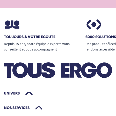
évite toute sensation d’humidité ou
d’échauffement, même après un usage prolongé.
La doublure imperméable, discrète et souple,
assure la sérénité à chaque repas : aucun
accident ne viendra altérer la tenue ou la peau,
TOUJOURS À VOTRE ÉCOUTE
6000 SOLUTION
pas de sensation de moiteur désagréable.
Depuis 15 ans, notre équipe d’experts vous
Des produits sélect
conseillent et vous accompagnent
Pratique à la maison comme en
rendons accessible 
établissement
Se lave facilement en machine à 60°C,
permettant une hygiène parfaite même en
cas de tache persistante (sauce, soupe,
boissons sucrées, etc.).
Séchage rapide et conservation de la
UNIVERS
douceur lavage après lavage.
Adapté à tous types de repas : liquides,
NOS SERVICES
solides, purées, desserts…