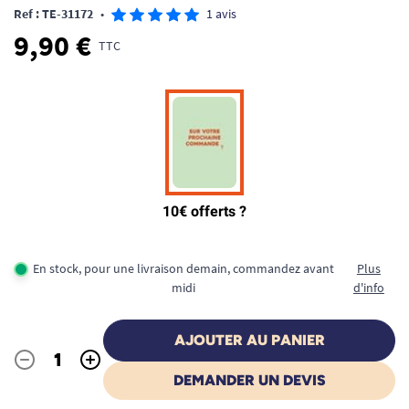
Ref : TE-31172
•
1 avis
9,90 €
TTC
En stock, pour une livraison demain, commandez avant
Plus
midi
d'info
AJOUTER AU PANIER
-
+
Quantité
DEMANDER UN DEVIS