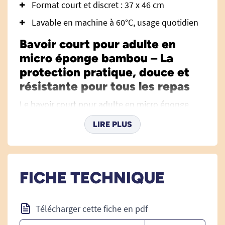
Format court et discret : 37 x 46 cm
Lavable en machine à 60°C, usage quotidien
Bavoir court pour adulte en
micro éponge bambou – La
protection pratique, douce et
résistante pour tous les repas
Le bavoir court pour adulte en micro éponge
bambou est la solution idéale et discrète pour
LIRE PLUS
protéger efficacement les vêtements lors des
repas. Spécialement pensé pour les personnes
âgées, handicapées ou toute personne ayant
besoin d’une aide au repas, ce bavoir associe
FICHE TECHNIQUE
une grande capacité d’absorption à une
imperméabilité totale, pour conserver vêtements
Télécharger cette fiche en pdf
et dignité à chaque usage.