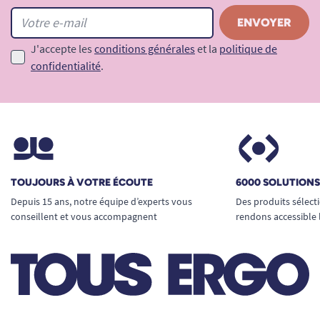
même lors d’utilisations prolongées.
Absorption adaptée (1000 ml) :
Idéale
J'accepte les
conditions générales
et la
politique de
pour gérer les
fuites urinaires modérées
confidentialité
.
du quotidien. La capacité d’absorption
élevée maintient la peau au sec et prévient
la sensation d’humidité et les irritations.
TOUJOURS À VOTRE ÉCOUTE
6000 SOLUTION
Depuis 15 ans, notre équipe d’experts vous
Des produits sélect
conseillent et vous accompagnent
rendons accessible 