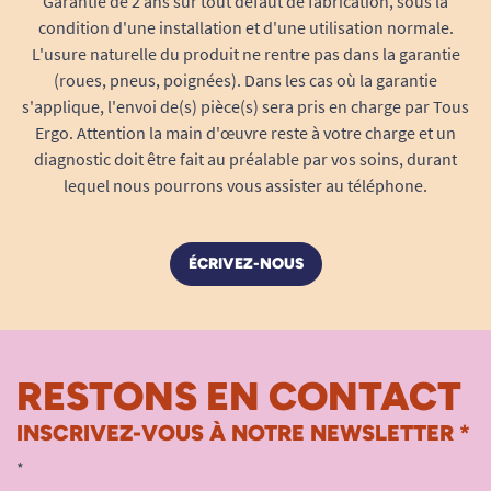
Garantie de 2 ans sur tout défaut de fabrication, sous la
déplacement.
condition d'une installation et d'une utilisation normale.
L'usure naturelle du produit ne rentre pas dans la garantie
Un slip absorbant élégant, pensé pour
(roues, pneus, poignées). Dans les cas où la garantie
les femmes
s'applique, l'envoi de(s) pièce(s) sera pris en charge par Tous
Ergo. Attention la main d'œuvre reste à votre charge et un
Coupe anatomique féminine :
Conçu
diagnostic doit être fait au préalable par vos soins, durant
spécifiquement pour l’anatomie féminine,
lequel nous pourrons vous assister au téléphone.
le Lady Pants épouse parfaitement les
courbes du corps. Sa forme assure un
maintien optimal et une grande liberté de
ÉCRIVEZ-NOUS
mouvement, tout en restant discret sous
les vêtements. Vous conservez ainsi toute
votre élégance, quelle que soit votre tenue.
Tour de taille 80 – 110 cm :
La taille M
RESTONS EN CONTACT
s’adapte à la majorité des morphologies
féminines. Sa ceinture élastiquée, souple et
INSCRIVEZ-VOUS À NOTRE NEWSLETTER *
résistante, assure un port confortable sans
*
marquer la peau ni provoquer d’inconfort,