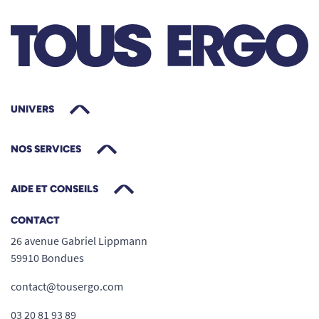
traditionnelle. Cette praticité offre aux
utilisatrices plus d’autonomie et facilite la vie
des aidants.
Mise en place aisée :
s’enfile par les
jambes, sans bandes adhésives, pour un
UNIVERS
changement rapide en toute situation.
Léger, fin et peu volumineux, il se glisse
NOS SERVICES
facilement sous tout type de vêtement
sans créer de gêne ou de surépaisseur.
AIDE ET CONSEILS
Un format économique et pratique, pensé
pour le quotidien
CONTACT
Le
lot de 8 paquets
(80 unités) assure une
26 avenue Gabriel Lippmann
tranquillité d’esprit sur la durée, limitant
59910 Bondues
les réapprovisionnements fréquents.
contact@tousergo.com
Conditionnement hygiénique, pratique
pour le rangement à la maison ou lors des
03 20 81 93 89