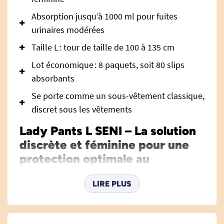
Absorption jusqu’à 1000 ml pour fuites
urinaires modérées
Taille L : tour de taille de 100 à 135 cm
Lot économique : 8 paquets, soit 80 slips
absorbants
Se porte comme un sous-vêtement classique,
discret sous les vêtements
Lady Pants L SENI – La solution
discrète et féminine pour une
protection optimale au
quotidien
LIRE PLUS
Le
slip absorbant Lady Pants L SENI
a été pensé
pour répondre aux besoins spécifiques des
femmes recherchant une protection efficace