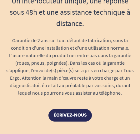
Un interlocuteur unique, une réponse
slips absorbants sans compromis, que vous
sous 48h et une assistance technique à
soyez à la maison, en déplacement ou au travail.
distance.
Conçus avec une matière externe douce et
respirante, ces slips offrent une sensation textile
Garantie de 2 ans sur tout défaut de fabrication, sous la
agréable sur la peau. Leur
ceinture élastiquée
condition d'une installation et d'une utilisation normale.
épouse le tour de taille de 100 à 135 cm,
L'usure naturelle du produit ne rentre pas dans la garantie
garantissant un maintien idéal et un ajustement
(roues, pneus, poignées). Dans les cas où la garantie
adapté à chaque morphologie, sans
s'applique, l'envoi de(s) pièce(s) sera pris en charge par Tous
compression ni irritation.
Ergo. Attention la main d'œuvre reste à votre charge et un
diagnostic doit être fait au préalable par vos soins, durant
Protection fiabilité et absorption optimale
lequel nous pourrons vous assister au téléphone.
Absorption élevée : 1000 ml
– Parfait pour
les fuites urinaires modérées à ponctuelles,
ÉCRIVEZ-NOUS
tout au long de la journée.
Barrières antifuites latérales intégrées pour
une
sécurité maximale
face aux