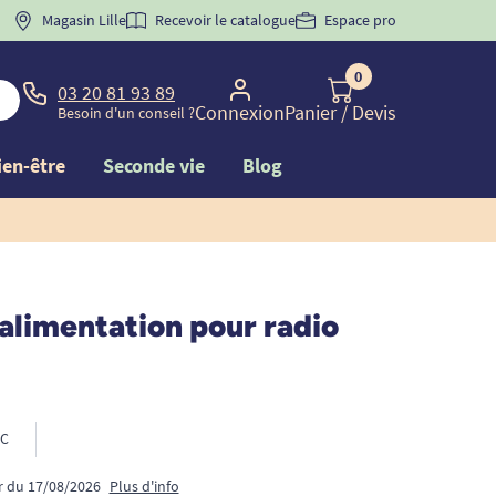
 "
BIENVENUE
Magasin Lille
" pour
la 1ère commande d'incontinence
Recevoir le catalogue
Espace pro
0
03 20 81 93 89
Connexion
Panier
/ Devis
Besoin d'un conseil ?
ien-être
Seconde vie
Blog
alimentation pour radio
C
ir du 17/08/2026
Plus d'info