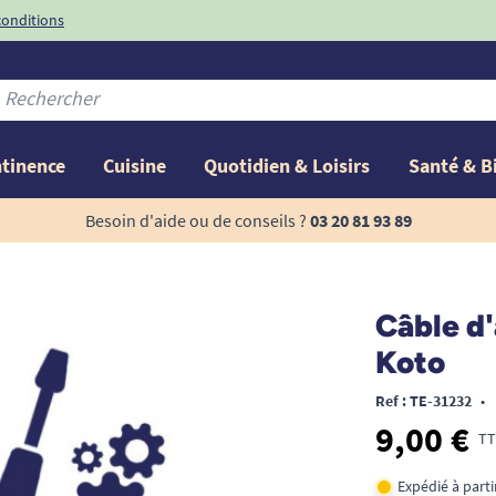
conditions
-10%
avec le code
ntinence
Cuisine
Quotidien & Loisirs
Santé & B
Besoin d'aide ou de conseils ?
03 20 81 93 89
Câble d'
Koto
Ref : TE-31232
•
9,00 €
TT
Expédié à part