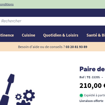
conditions
-10%
avec le code
ntinence
Cuisine
Quotidien & Loisirs
Santé & B
Besoin d'aide ou de conseils ?
03 20 81 93 89
Paire de
Ref : TE-33395
•
210,00 
Expédié à part
Livraison offerte