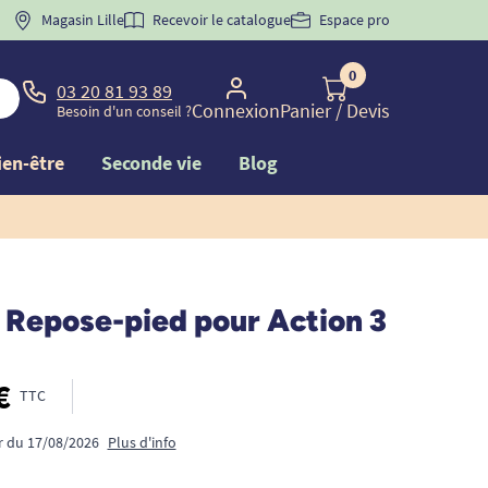
 "
BIENVENUE
Magasin Lille
" pour
la 1ère commande d'incontinence
Recevoir le catalogue
Espace pro
0
03 20 81 93 89
Connexion
Panier
/ Devis
Besoin d'un conseil ?
ien-être
Seconde vie
Blog
 Repose-pied pour Action 3
€
TTC
ir du 17/08/2026
Plus d'info