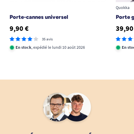
Quokka
Porte-cannes universel
Porte 
9,90 €
39,90
35 avis
En stock
, expédié le lundi 10 août 2026
En sto