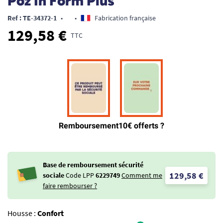
Poz In Form Plus
Ref : TE-34372-1
•
•
Fabrication française
129,58 €
TTC
Base de remboursement sécurité
129,58 €
sociale
Code LPP
6229749
Comment me
faire rembourser ?
Housse :
Confort