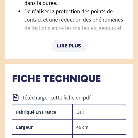
dans la durée.
De réaliser la protection des points de
contact et une réduction des phénomènes
de frictions entre les malléoles, genoux et
talons.
Il peut être associé au coussin modulaire
LIRE PLUS
universel n°3 dans le maintien de position.
Sa housse standard est facile à nettoyer et
est en polyuréthane haute densité.
FICHE TECHNIQUE
Sa housse confort est en fibres de cellulose
100% naturelles et vous procure une
sensation de confort et de douceur.
Télécharger cette fiche en pdf
Les housses sont lavables en machine,
jusqu'à 60°.
Fabriqué En France
Oui
Largeur
45 cm