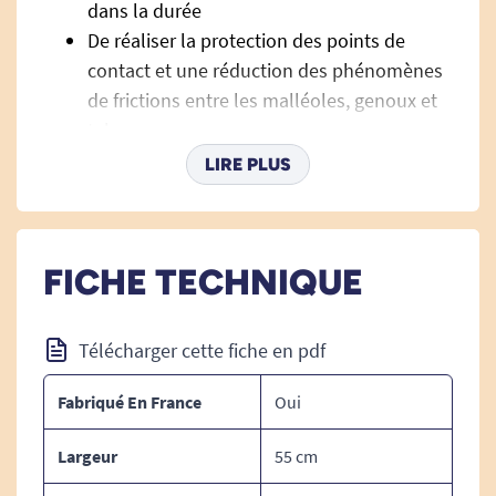
dans la durée
De réaliser la protection des points de
contact et une réduction des phénomènes
de frictions entre les malléoles, genoux et
talons.
Il peut être associé au coussin modulaire
LIRE PLUS
universel n°3 dans le maintien de position.
Le coussin est déhoussable.
Sa housse standard est facile à nettoyer et
FICHE TECHNIQUE
est en polyuréthane haute densité.
Sa housse confort est en fibres de cellulose
100% naturelles et vous procure une
Télécharger cette fiche en pdf
sensation de confort et de douceur.
Les housses sont lavables en machine,
Fabriqué En France
Oui
jusqu'à 60°.
Largeur
55 cm
Modèle standard ou confort? Un choix