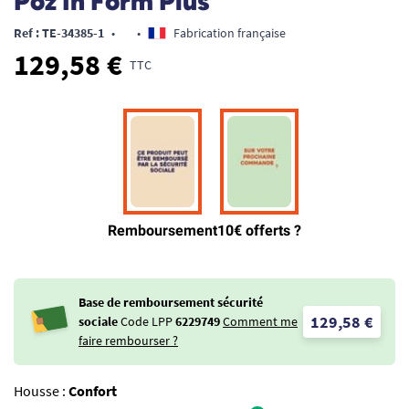
Poz In Form Plus
Ref : TE-34385-1
•
•
Fabrication française
129,58 €
TTC
Base de remboursement sécurité
129,58 €
sociale
Code LPP
6229749
Comment me
faire rembourser ?
Housse :
Confort