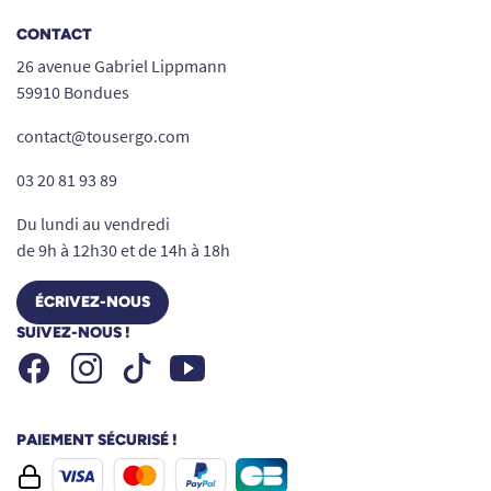
simplifiant le quotidien des aidants.
CONTACT
Un format pratique et sécurisant
26 avenue Gabriel Lippmann
Dimensions étudiées (60 x 35 x 10 cm) : Le
59910 Bondues
format du coussin Poz In Form Plus demi-
contact@tousergo.com
circulaire assure une couverture optimale
pour la zone des genoux ou des hanches,
03 20 81 93 89
sans générer de gêne lors des
Du lundi au vendredi
changements de position ou des transferts.
de 9h à 12h30 et de 14h à 18h
Il s’intègre aisément à tout type de lit
médicalisé ou standard.
ÉCRIVEZ-NOUS
Légèreté et manipulation aisée : Grâce à
SUIVEZ-NOUS !
ses matériaux choisis, le coussin s'avère
Facebook
Instagram
Youtube
Tiktok
facile à positionner, déplacer ou
transporter, même pour les aidants ou
soignants intervenant quotidiennement
PAIEMENT SÉCURISÉ !
auprès de la personne.