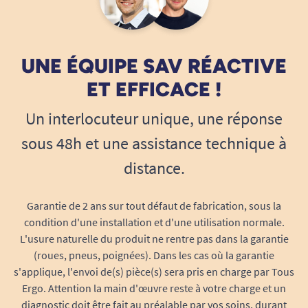
ou de déformation.
Protection contre les frottements et
points de pression
: sa forme
UNE ÉQUIPE SAV RÉACTIVE
enveloppante limite efficacement les
contacts directs entre les genoux, protège
ET EFFICACE !
les zones sensibles et participe à la
Un interlocuteur unique, une réponse
prévention des phénomènes de friction, de
cisaillement ou d’escarres.
sous 48h et une assistance technique à
Confort et maintien lors des changements
distance.
de position
: que ce soit pour une
installation en décubitus dorsal, latéral ou
Garantie de 2 ans sur tout défaut de fabrication, sous la
semi-latéral, le coussin s’adapte
condition d'une installation et d'une utilisation normale.
parfaitement à la morphologie de
L'usure naturelle du produit ne rentre pas dans la garantie
l’utilisateur. Il offre un appui stable,
(roues, pneus, poignées). Dans les cas où la garantie
confortable et rassurant qui favorise
s'applique, l'envoi de(s) pièce(s) sera pris en charge par Tous
l’immobilisation ou les temps de repos,
Ergo. Attention la main d'œuvre reste à votre charge et un
diagnostic doit être fait au préalable par vos soins, durant
tout en limitant les douleurs ou gênes.