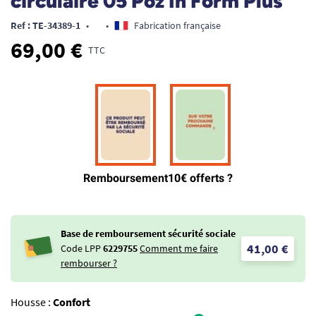
circulaire 05 Poz In Form Plus
Ref : TE-34389-1
•
•
Fabrication française
69,00 €
TTC
Base de remboursement sécurité sociale
41,00 €
Code LPP
6229755
Comment me faire
rembourser ?
Housse :
Confort