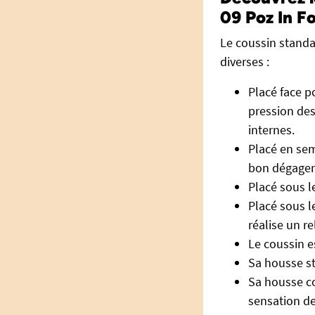
09 Poz In Fo
Le coussin standa
diverses :
Placé face p
pression des
internes.
Placé en sem
bon dégageme
Placé sous l
Placé sous l
réalise un r
Le coussin e
Sa housse st
Sa housse co
sensation de