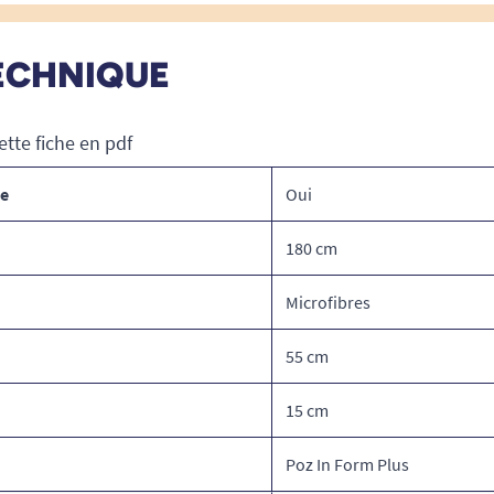
ECHNIQUE
ette fiche en pdf
ce
Oui
180 cm
Microfibres
55 cm
15 cm
Poz In Form Plus