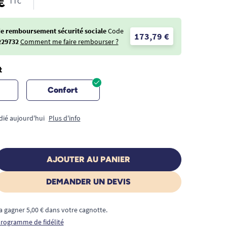
€
TTC
de remboursement sécurité sociale
Code
173,79 €
229732
Comment me faire rembourser ?
t
Confort
dié aujourd'hui
Plus d'info
AJOUTER AU PANIER
DEMANDER UN DEVIS
a gagner 5,00 € dans votre cagnotte.
 programme de fidélité