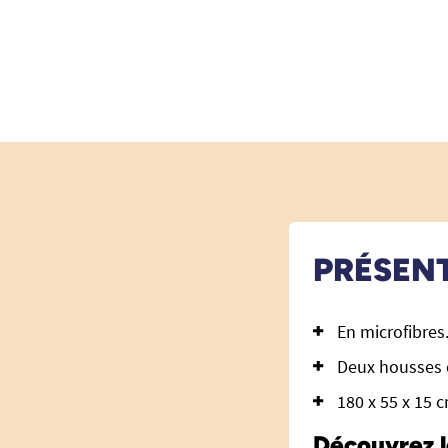
PRÉSEN
En microfibres
Deux housses 
180 x 55 x 15 
Découvrez l