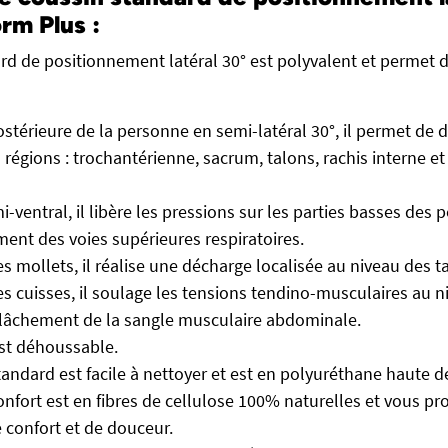
rm Plus :
rd de positionnement latéral 30° est polyvalent et permet d
ostérieure de la personne en semi-latéral 30°, il permet de 
 régions : trochantérienne, sacrum, talons, rachis interne e
i-ventral, il libère les pressions sur les parties basses de
nt des voies supérieures respiratoires.
es mollets, il réalise une décharge localisée au niveau des t
es cuisses, il soulage les tensions tendino-musculaires au n
elâchement de la sangle musculaire abdominale.
st déhoussable.
andard est facile à nettoyer et est en polyuréthane haute d
nfort est en fibres de cellulose 100% naturelles et vous pr
 confort et de douceur.