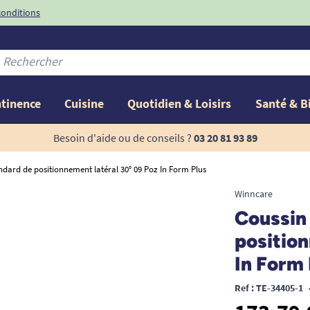
conditions
-10%
avec le code
ntinence
Cuisine
Quotidien & Loisirs
Santé & B
Besoin d'aide ou de conseils ?
03 20 81 93 89
ndard de positionnement latéral 30° 09 Poz In Form Plus
Winncare
Coussin
position
In Form 
Ref : TE-34405-1