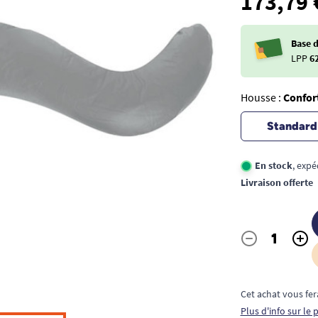
173,79 
Base 
LPP
6
Housse :
Confor
Standard
En stock
, expé
Livraison offerte
-
+
Quantité
Cet achat vous fer
Plus d'info sur le