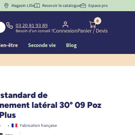
 "
BIENVENUE
Magasin Lille
" pour
la 1ère commande d'incontinence
Recevoir le catalogue
Espace pro
0
03 20 81 93 89
Connexion
Panier
/ Devis
Besoin d'un conseil ?
ien-être
Seconde vie
Blog
 standard de
nement latéral 30° 09 Poz
Plus
•
•
Fabrication française