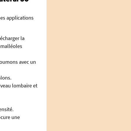
es applications
décharger la
t malléoles
s poumons avec un
alons.
iveau lombaire et
ensité.
ocure une