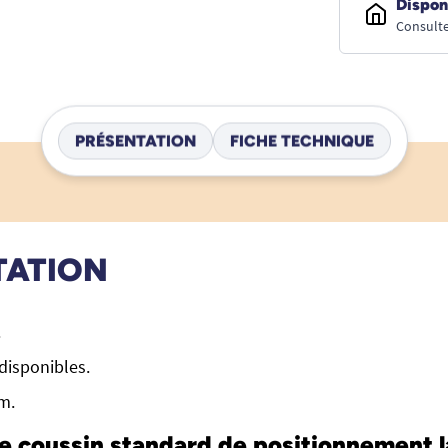
Dispon
Consulte
PRÉSENTATION
FICHE TECHNIQUE
TATION
.
disponibles.
cm.
e coussin standard de positionnement l