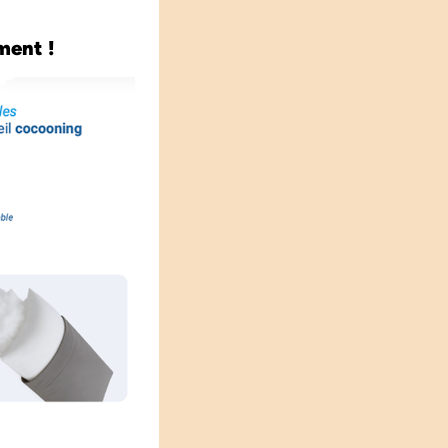
ment !