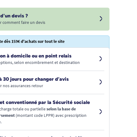
d'un devis ?
r comment faire un devis
te dès 159€ d'achats sur tout le site
on à domicile ou en point relais
 options, selon encombrement et destination
à 30 jours pour changer d’avis
r nos assurances retour
et conventionné par la Sécurité sociale
charge totale ou partielle
selon la base de
rsement
(montant code LPPR) avec prescription
.