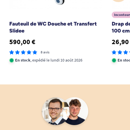
Incontour
Fauteuil de WC Douche et Transfert
Drap de
Slidee
100 cm
590,00 €
26,90
8 avis
En stock
, expédié le lundi 10 août 2026
En sto