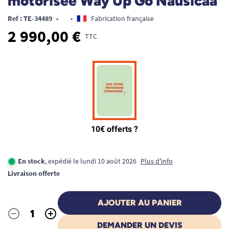
motorisée Way Up Go Nausicaa
Ref : TE-34489
•
•
Fabrication française
2 990,00 €
TTC
En stock
, expédié le lundi 10 août 2026
Plus d'info
Livraison offerte
AJOUTER AU PANIER
-
+
Quantité
DEMANDER UN DEVIS