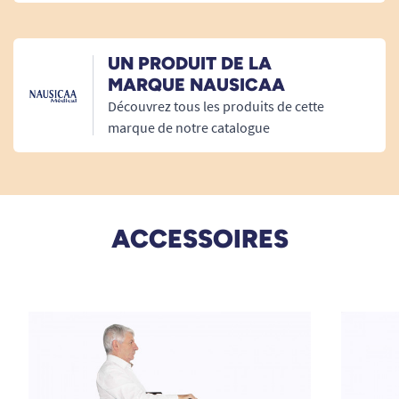
Hauteur Hors Tout
91 cm
UN PRODUIT DE LA
Type D'écartement
Fixe
MARQUE NAUSICAA
Découvrez tous les produits de cette
Garde Au Sol
4 cm
marque de notre catalogue
Mode D'utilisation
Électrique
ACCESSOIRES
En stockage plié debout :
Largeur : 59 cm.
Profondeur : 49 cm.
Hauteur : 110 cm.
Autres détails techniques :