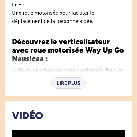
Le + :
Une roue motorisée pour faciliter le
déplacement de la personne aidée.
Découvrez le verticalisateur
avec roue motorisée Way Up Go
Nausicaa :
Le
Verticalisateur avec roue motorisée Way Up
Go Nausicaa
est une solution innovante et
LIRE PLUS
ergonomique pour faciliter les transferts des
personnes à mobilité réduite. Conçu pour être
utilisé aussi bien en établissement de santé
(EHPAD, hôpitaux, maisons de retraite) qu’au
VIDÉO
domicile, cet appareil assure une aide précieuse
aux aidants et professionnels de santé.