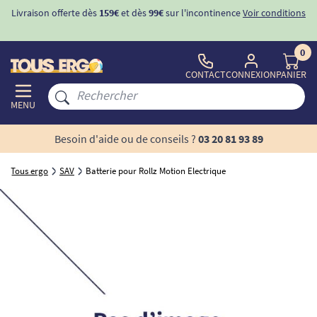
Livraison offerte dès
159€
et dès
99€
sur l'incontinence
Voir conditions
0
CONTACT
CONNEXION
PANIER
MENU
Besoin d'aide ou de conseils ?
03 20 81 93 89
Tous ergo
SAV
Batterie pour Rollz Motion Electrique