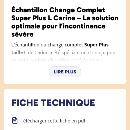
Échantillon Change Complet
Super Plus L Carine – La solution
optimale pour l’incontinence
sévère
L’échantillon du change complet
Super Plus
taille L
de Carine a été spécialement conçu pour
garantir confort, discrétion et sérénité aux
personnes souffrant d’incontinence sévère,
LIRE PLUS
qu’elle soit urinaire et/ou fécale. Grâce à sa
technologie avancée et à ses matériaux haute
qualité, ce change complet s’adresse aussi bien
aux utilisateurs qu’aux aidants, apportant
FICHE TECHNIQUE
efficacité, protection et respect de la peau à
chaque moment de la journée. Pour une
Télécharger cette fiche en pdf
réponse globale, découvrez notre sélection de