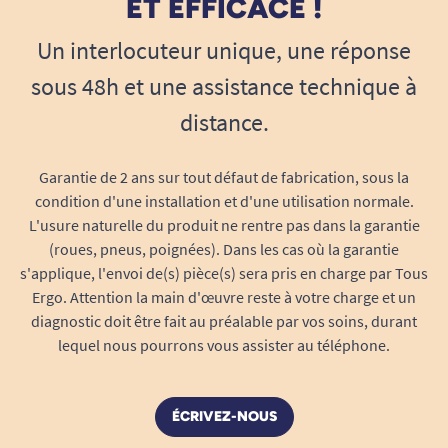
ET EFFICACE !
Changement moins fréquent grâce à une
Un interlocuteur unique, une réponse
technologie d’absorption rapide et
intégrale
sous 48h et une assistance technique à
Adapté à une utilisation de jour comme de
distance.
nuit
Système de neutralisation des odeurs pour
une discrétion optimale
Garantie de 2 ans sur tout défaut de fabrication, sous la
condition d'une installation et d'une utilisation normale.
Le système
anti-odeur
innovant intégré au
L'usure naturelle du produit ne rentre pas dans la garantie
change Super Plus retient et neutralise
(roues, pneus, poignées). Dans les cas où la garantie
efficacement les mauvaises odeurs, offrant à
s'applique, l'envoi de(s) pièce(s) sera pris en charge par Tous
l’utilisateur une tranquillité d’esprit et un
Ergo. Attention la main d'œuvre reste à votre charge et un
sentiment de fraîcheur, même après de
diagnostic doit être fait au préalable par vos soins, durant
nombreuses heures. Ce système favorise
lequel nous pourrons vous assister au téléphone.
également l’estime de soi et la dignité, que l’on
soit à domicile ou en situation de mobilité.
ÉCRIVEZ-NOUS
Discrétion assurée : aucune odeur