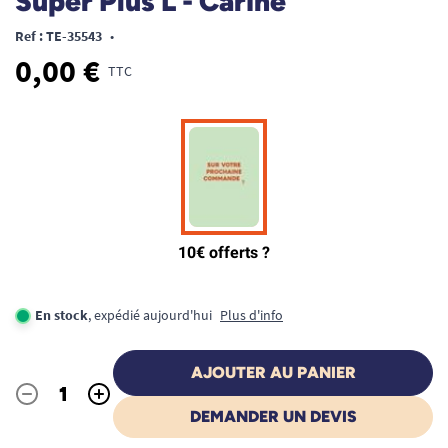
Super Plus L - Carine
Ref : TE-35543
•
0,00 €
TTC
En stock
, expédié aujourd'hui
Plus d'info
AJOUTER AU PANIER
-
+
Quantité
DEMANDER UN DEVIS