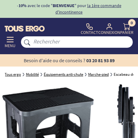
ons
-10%
avec le code "
BIENVENUE
" pour
la 1ère commande
d'incontinence
0
CONTACT
CONNEXION
PANIER
MENU
Besoin d'aide ou de conseils ?
03 20 81 93 89
Tous ergo
Mobilité
Équipements anti-chute
Marche-pied
Escabeau doub