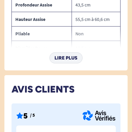
Profondeur Assise
43,5 cm
Hauteur Assise
55,5 cm à 60,6 cm
Pliable
Non
Diamètre Roues
12,5 cm
LIRE PLUS
Profondeur Hors Tout
101 cm
Hauteur Réglable
Oui
AVIS CLIENTS
Bariatrique
Non
Avec Accoudoirs
Oui
5
/ 5
Seau
Oui