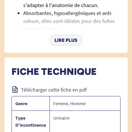
s'adapter à l'anatomie de chacun.
Absorbantes, hypoallergéniques et anti-
odeurs, elles sont idéales pour des fuites
urinaires légères.
Elles possèdent une face absorbante et
LIRE PLUS
une face intraversable.
Lot de 2 protections.
Passage en machine à 60°.
Sèche linge autorisé à température
FICHE TECHNIQUE
modérée.
Télécharger cette fiche en pdf
Genre
Femme, Homme
Type
Urinaire
D'incontinence