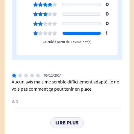
0
0
0
1
Calculé à partir de 1 avis client(s)
05/12/2024
Aucun avis mais me semble difficilement adapté, je ne
vois pas comment ça peut tenir en place
B. S
Bonjour, Merci pour votre avis. Nous avons contacté
notre fournisseur à ce sujet voici son retour: "La
LIRE PLUS
protection est simplement à poser dans le fond des
sous-vêtements intraversables. Ils se portent ajustés ce