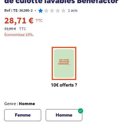
de culotte lavables Benefactor
Ref : TE-36280-2
•
1 avis
28,71 €
TTC
31,90 €
TTC
Économisez 10%.
Genre :
Homme
Femme
Homme