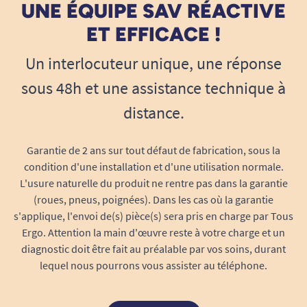
UNE ÉQUIPE SAV RÉACTIVE
Étanchéité : Norme IP44 (résistant aux
éclaboussures).
ET EFFICACE !
Sécurité et durabilité :Conçu pour 10 000 cycles
Un interlocuteur unique, une réponse
de fonctionnement.
sous 48h et une assistance technique à
Mécanisme intégré et protégé pour une
distance.
utilisation en toute sécurité.
Garantie de 2 ans sur tout défaut de fabrication, sous la
Les poignées sont démontables et le coussin
condition d'une installation et d'une utilisation normale.
gris est inclu pour plus de confort.
L'usure naturelle du produit ne rentre pas dans la garantie
Voir toutes les aides au transfert.
(roues, pneus, poignées). Dans les cas où la garantie
s'applique, l'envoi de(s) pièce(s) sera pris en charge par Tous
Ergo. Attention la main d'œuvre reste à votre charge et un
diagnostic doit être fait au préalable par vos soins, durant
lequel nous pourrons vous assister au téléphone.