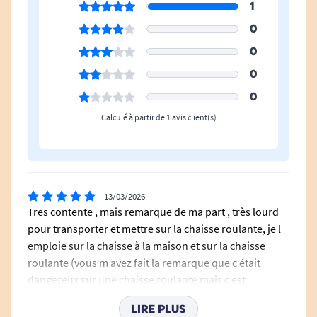
1
Fonctionnement sans fil : Alimenté par une
0
batterie rechargeable, il offre jusqu’à 50 à
60 cycles complets (montée/descente).
0
Confort et sécurité garantis: Dispose d'une
0
assise en matériau PU antidérapant pour
0
une stabilité optimale.
Calculé à partir de 1 avis client(s)
Inclinaison réglable à de 0 à 34°,
permettant une transition naturelle et
ergonomique.
13/03/2026
Tres contente , mais remarque de ma part , très lourd
Caractéristiques techniques :
pour transporter et mettre sur la chaisse roulante, je l
Dimensions :
emploie sur la chaisse à la maison et sur la chaisse
roulante (vous m avez fait la remarque que c était
Avec poignées : 42,5 x 50 x 15,5 cm.
dangereux sur une chaisse roulante mais c est
tellement…..) merci du conseille . Je ne peux que
Sans poignées : 42,5 x 41 x 5,5 cm.
LIRE PLUS
répéter très contente