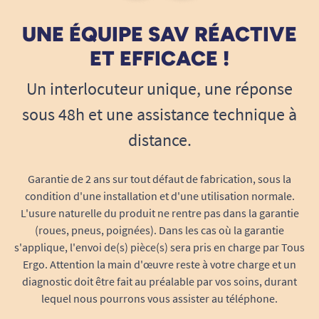
troubles de la déglutition. Garantit un
contrôle précis du flux pour boire
UNE ÉQUIPE SAV RÉACTIVE
lentement, en toute sérénité.
ET EFFICACE !
Gros débit (4 x 6 mm)
: Parfait pour un
rafraîchissement rapide, pour les usages
Un interlocuteur unique, une réponse
sportifs, ou pour toutes les situations où
sous 48h et une assistance technique à
l’on souhaite boire plus rapidement. Le
distance.
diamètre intérieur plus large assure un
passage fluide du liquide, réduisant l’effort
et optimisant le confort.
Garantie de 2 ans sur tout défaut de fabrication, sous la
condition d'une installation et d'une utilisation normale.
Vous choisissez le diamètre qui répondra au
L'usure naturelle du produit ne rentre pas dans la garantie
mieux à vos préférences ou à vos besoins
(roues, pneus, poignées). Dans les cas où la garantie
spécifiques, pour un maintien de l’autonomie,
s'applique, l'envoi de(s) pièce(s) sera pris en charge par Tous
que ce soit à domicile, à l’école, au travail ou à
Ergo. Attention la main d'œuvre reste à votre charge et un
l’hôpital.
diagnostic doit être fait au préalable par vos soins, durant
lequel nous pourrons vous assister au téléphone.
Confort et fluidité au quotidien