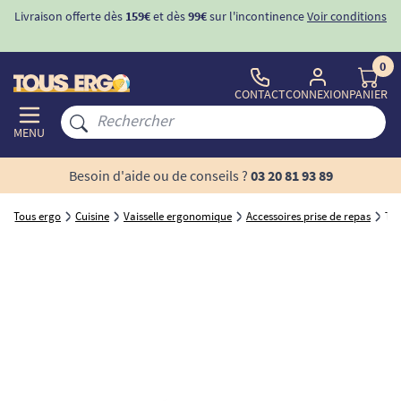
Livraison offerte dès
159€
et dès
99€
sur l'incontinence
Voir conditions
0
CONTACT
CONNEXION
PANIER
MENU
Besoin d'aide ou de conseils ?
03 20 81 93 89
Tous ergo
Cuisine
Vaisselle ergonomique
Accessoires prise de repas
Tuy