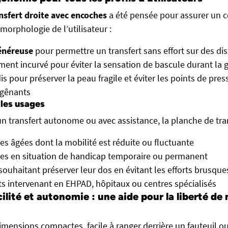
nsfert droite avec encoches
a été pensée pour assurer un c
 morphologie de l’utilisateur :
énéreuse
pour permettre un transfert sans effort sur des di
ement incurvé pour éviter la sensation de bascule durant la 
is pour préserver la peau fragile et éviter les points de pres
 gênants
 les usages
un transfert autonome ou avec assistance, la planche de tran
s âgées dont la mobilité est réduite ou fluctuante
es en situation de handicap temporaire ou permanent
souhaitant préserver leur dos en évitant les efforts brusque
s intervenant en EHPAD, hôpitaux ou centres spécialisés
cilité et autonomie : une aide pour la liberté 
imensions compactes, facile à ranger derrière un fauteuil ou