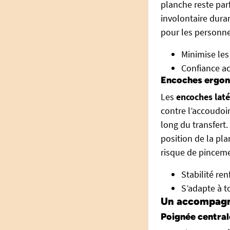
planche reste par
involontaire durant
pour les personnes
Minimise les
Confiance ac
Encoches ergono
Les
encoches laté
contre l’accoudoir
long du transfert
position de la pla
risque de pinceme
Stabilité re
S’adapte à t
Un accompagnem
Poignée central