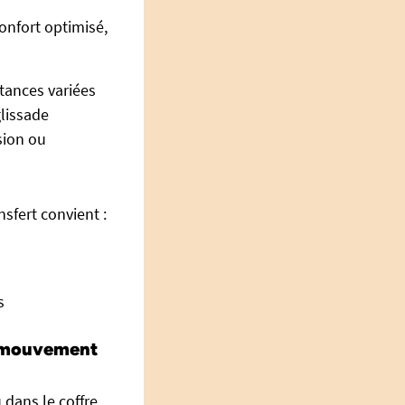
onfort optimisé,
stances variées
glissade
sion ou
sfert convient :
s
de mouvement
 dans le coffre