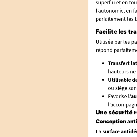
superflu et en tou
l’autonomie, en f
parfaitement les 
Facilite les t
Utilisée par les pa
répond parfaiteme
Transfert la
hauteurs ne 
Utilisable 
ou siège sani
Favorise
l’a
l’accompagn
Une sécurité
Conception ant
La
surface antid