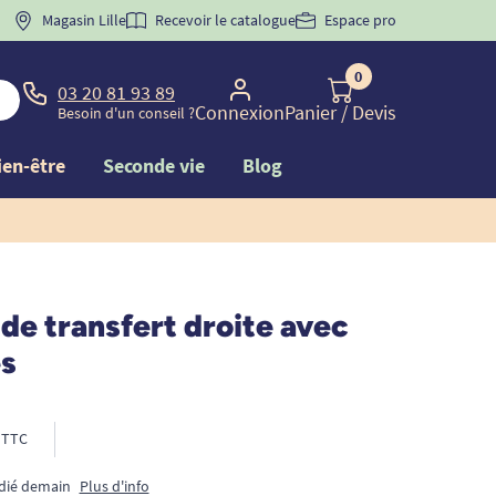
 "
BIENVENUE
Magasin Lille
" pour
la 1ère commande d'incontinence
Recevoir le catalogue
Espace pro
0
03 20 81 93 89
Connexion
Panier
/ Devis
Besoin d'un conseil ?
ien-être
Seconde vie
Blog
de transfert droite avec
s
TTC
édié demain
Plus d'info