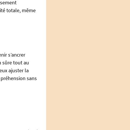
issement
énité totale, même
nir s’ancrer
n sûre tout au
ux ajuster la
e préhension sans