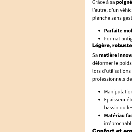
Grâce à sa
poigné
l’autre, d’un véhi
planche sans gest
Parfaite mob
Format anti
Légère, robuste 
Sa
matière innov
déformer le poids
lors d’utilisation
professionnels de 
Manipulatio
Epaisseur ét
bassin ou les
Matériau fac
irréprochabl
Confort et erg