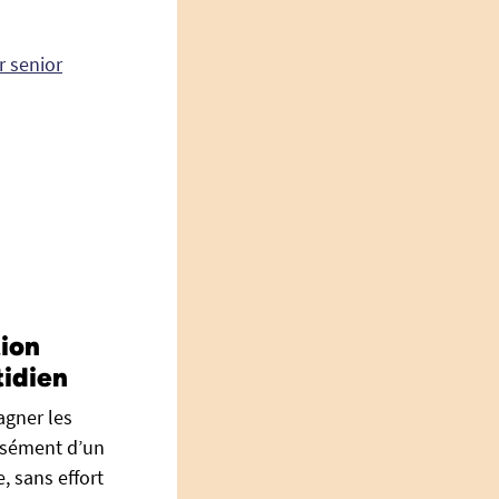
r senior
tion
tidien
agner les
aisément d’un
e, sans effort