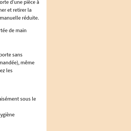
porte d’une pièce à
er et retirer la
manuelle réduite.
rtée de main
porte sans
commandée), même
ez les
 aisément sous le
hygiène