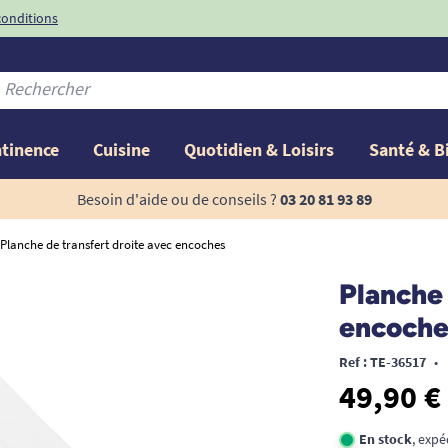
conditions
-10%
avec le code
ntinence
Cuisine
Quotidien & Loisirs
Santé & B
Besoin d'aide ou de conseils ?
03 20 81 93 89
Planche de transfert droite avec encoches
Planche 
encoche
Ref : TE-36517
•
49,90 €
En stock
, exp